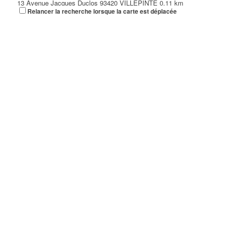
13 Avenue Jacques Duclos 93420 VILLEPINTE
0.11 km
Relancer la recherche lorsque la carte est déplacée
DUPARCQ ALLAN
13 Avenue Jacques Duclos 93420 VILLEPINTE
0.11 km
GEO SYS INGENIERIE ET CONSEIL
13 Avenue Jacques Duclos 93420 VILLEPINTE
0.11 km
HAKIMI PATRICK FARID
13 Avenue Jacques Duclos 93420 VILLEPINTE
0.11 km
INFOSYS
13 Avenue Jacques Duclos 93420 VILLEPINTE
0.11 km
VISION NET
13 Avenue Jacques Duclos 93420 VILLEPINTE
0.11 km
01 41 51 23 76
01 41 51 23 76
GARAGE M-Z-AUTO
18 Rue de Turenne 93420 VILLEPINTE
0.11 km
DJEBALI AKRAM