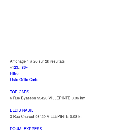
DJEBALI AKRAM
33 Avenue de Verdun 93420 VILLEPINTE
0.12 km
D L M
15 Avenue Salvador Allende 93420 VILLEPINTE
0.12 km
01 42 35 20 53
01 42 35 20 53
DDP RENOV
4 Avenue Jacques Duclos 93420 VILLEPINTE
0.12 km
Affichage 1 à 20 sur 2k résultats
JEAN YVES
«
1
2
3
...
86
»
6 Avenue Jacques Duclos 93420 VILLEPINTE
0.13 km
Filtre
Liste
Grille
Carte
TOP CARS
6 Rue Byasson 93420 VILLEPINTE
0.06 km
ELDIB NABIL
3 Rue Charcot 93420 VILLEPINTE
0.08 km
DOUMI EXPRESS