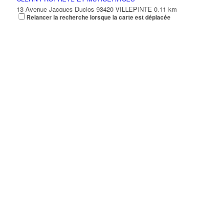
13 Avenue Jacques Duclos 93420 VILLEPINTE
0.11 km
Relancer la recherche lorsque la carte est déplacée
DUPARCQ ALLAN
13 Avenue Jacques Duclos 93420 VILLEPINTE
0.11 km
GEO SYS INGENIERIE ET CONSEIL
13 Avenue Jacques Duclos 93420 VILLEPINTE
0.11 km
HAKIMI PATRICK FARID
13 Avenue Jacques Duclos 93420 VILLEPINTE
0.11 km
INFOSYS
13 Avenue Jacques Duclos 93420 VILLEPINTE
0.11 km
VISION NET
13 Avenue Jacques Duclos 93420 VILLEPINTE
0.11 km
01 41 51 23 76
01 41 51 23 76
GARAGE M-Z-AUTO
18 Rue de Turenne 93420 VILLEPINTE
0.11 km