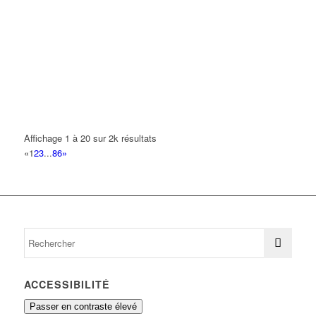
33 Avenue de Verdun 93420 VILLEPINTE
0.12 km
D L M
15 Avenue Salvador Allende 93420 VILLEPINTE
0.12 km
01 42 35 20 53
01 42 35 20 53
DDP RENOV
4 Avenue Jacques Duclos 93420 VILLEPINTE
0.12 km
Affichage 1 à 20 sur 2k résultats
JEAN YVES
«
1
2
3
...
86
»
6 Avenue Jacques Duclos 93420 VILLEPINTE
0.13 km
ACCESSIBILITÉ
Passer en contraste élevé