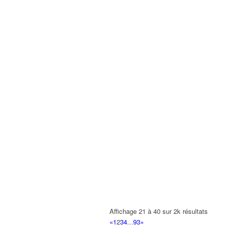
Affichage 21 à 40 sur 2k résultats
«
1
2
3
4
...
93
»