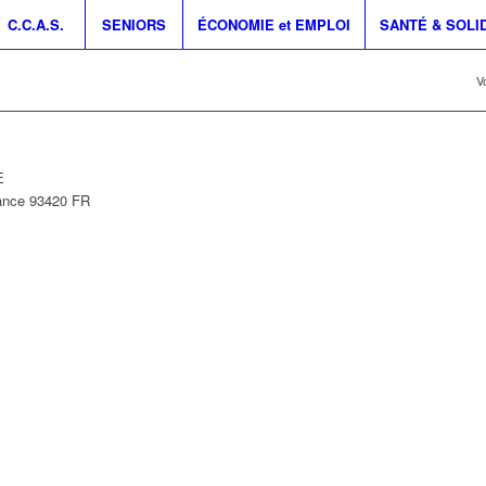
C.C.A.S.
SENIORS
ÉCONOMIE et EMPLOI
SANTÉ & SOLI
Vo
E
ance
93420
FR