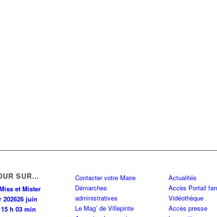
OUR SUR…
Contacter votre Maire
Actualités
Démarches
Accès Portail fam
Miss et Mister
administratives
Vidéothèque
r 2026
26 juin
Le Mag’ de Villepinte
Accès presse
 15 h 03 min