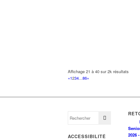
Affichage 21 à 40 sur 2k résultats
«
1
2
3
4
...
86
»
RET
Senio
2026 -
ACCESSIBILITÉ