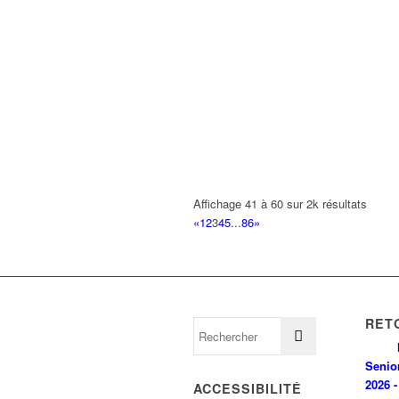
Affichage 41 à 60 sur 2k résultats
«
1
2
3
4
5
...
86
»
RET
Senio
2026 -
ACCESSIBILITÉ