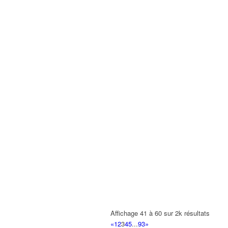
Affichage 41 à 60 sur 2k résultats
«
1
2
3
4
5
...
93
»