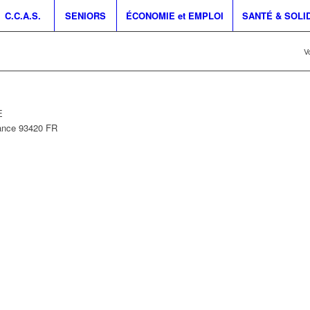
C.C.A.S.
SENIORS
ÉCONOMIE et EMPLOI
SANTÉ & SOLI
Vo
E
ance
93420
FR