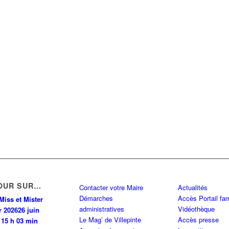
OUR SUR…
Contacter votre Maire
Actualités
Démarches
Accès Portail fam
Miss et Mister
administratives
Vidéothèque
r 2026
26 juin
Le Mag’ de Villepinte
Accès presse
 15 h 03 min