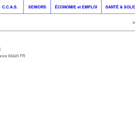
C.C.A.S.
SENIORS
ÉCONOMIE et EMPLOI
SANTÉ & SOLI
Vo
E
ance
93420
FR