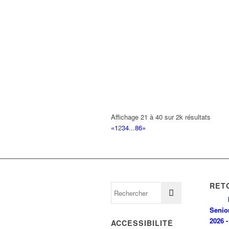
Affichage 21 à 40 sur 2k résultats
«
1
2
3
4
...
86
»
RET
Senio
2026 -
ACCESSIBILITÉ