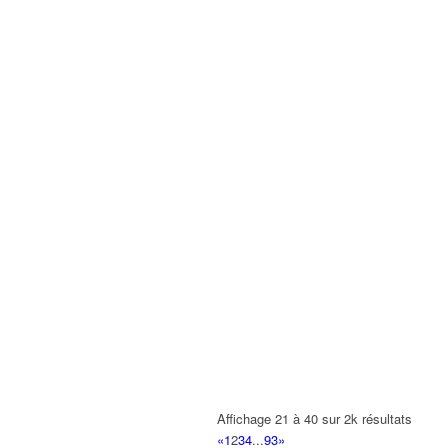
Affichage 21 à 40 sur 2k résultats
«
1
2
3
4
...
93
»