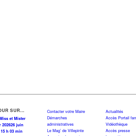
OUR SUR…
Contacter votre Maire
Actualités
Démarches
Accès Portail fam
Miss et Mister
administratives
Vidéothèque
r 2026
26 juin
Le Mag’ de Villepinte
Accès presse
 15 h 03 min