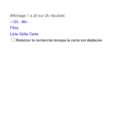
Affichage 1 à 20 sur 2k résultats
«
1
2
3
...
86
»
Filtre
Liste
Grille
Carte
Relancer la recherche lorsque la carte est déplacée