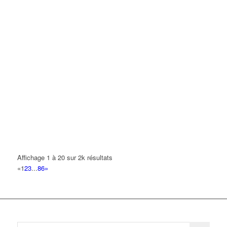
Affichage 1 à 20 sur 2k résultats
«
1
2
3
...
86
»