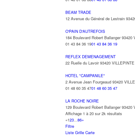
BEAM TRADE
12 Avenue du Général de Lestrain 93
O'PAIN D'AUTREFOIS
184 Boulevard Robert Ballanger 93420
01 43 84 36 19
01 43 84 36 19
REFLEX DEMENAGEMENT
22 Ruelle du Lavoir 93420 VILLEPINTE
HOTEL "CAMPANILE"
2 Avenue Jean Fourgeaud 93420 VILL
01 48 60 35 47
01 48 60 35 47
LA ROCHE NOIRE
129 Boulevard Robert Ballanger 93420
Affichage 1 à 20 sur 2k résultats
«
1
2
3
...
86
»
Filtre
Liste
Grille
Carte