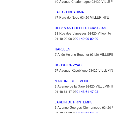
10 Avenue Charlemagne 93420 VILLE
JALLOH IBRAHIMA
17 Parc de Noue 93420 VILLEPINTE
BECKMAN COULTER France SAS
33 Rue des Vanesses 93420 Villepinte
01 49 90 90 00
01 49 90 90 00
HARLEEN
7 Allée Helene Boucher 93420 VILLEP
BOUSRIRA ZYAD
67 Avenue République 93420 VILLEPI
MARTINE COIF MODE
3 Avenue de la Gare 93420 VILLEPINT
01 48 61 47 93
01 48 61 47 93
JARDIN DU PRINTEMPS
3 Avenue Georges Clemenceau 93420
01 48 61 68 88
01 48 61 68 88