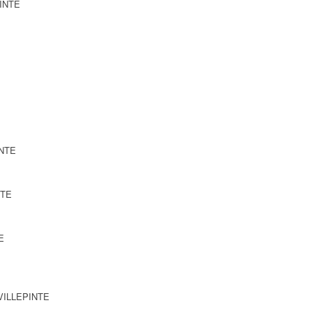
PINTE
INTE
NTE
E
 VILLEPINTE