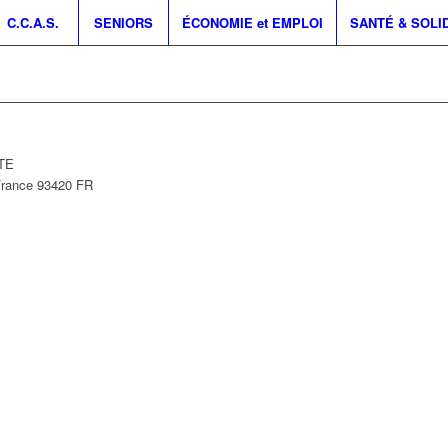
C.C.A.S.
SENIORS
ÉCONOMIE et EMPLOI
SANTÉ & SOLI
NTE
France
93420
FR