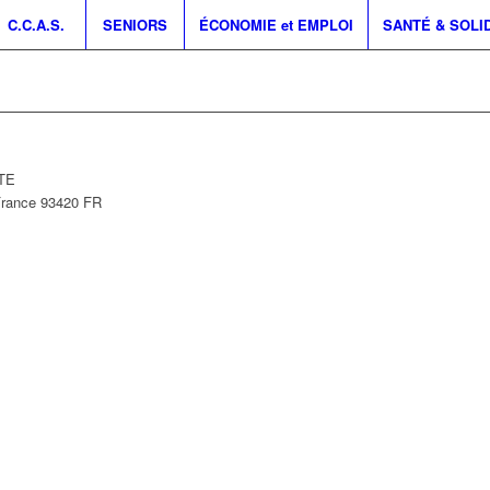
C.C.A.S.
SENIORS
ÉCONOMIE et EMPLOI
SANTÉ & SOLI
NTE
France
93420
FR