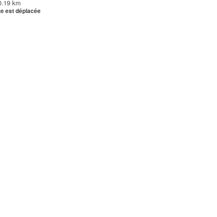
0.19 km
te est déplacée
NTE
0.19 km
0.22 km
0.23 km
NTE
0.24 km
0.25 km
NTE
0.26 km