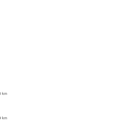
0.26 km
RS FRANCE
NTE
0.26 km
NTE
0.26 km
NTE
0.26 km
0 km
0.26 km
NTE
0.26 km
9 km