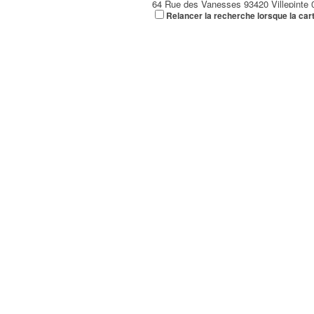
64 Rue des Vanesses 93420 Villepinte
Relancer la recherche lorsque la car
01 43 88 64 32
01 43 88 64 32
A2B TRANSPORTS
165 Allée des Erables 93420 VILLEPI
XEROX GENERAL SERVICES
12 Rue des Vanesses 93420 Villepinte
GUERBET FRANCE
15 Rue des Vanesses 93420 Villepinte
01 45 91 50 00
01 45 91 50 00
PROCLIM CVC
138 Allée des Erables 93420 VILLEPI
RIVATION & CIE
177 Allée des Erables 93420 Villepinte
01 48 43 67 68
01 48 43 67 68
AMERICAN EXPRESS VOYAGES
66 Rue des Vanesses 93420 VILLEPI