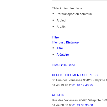
Obtenir des directions
Par transport en commun
A pied
À vélo
Filtre
Trier par :
Distance
Titre
Aléatoire
Liste
Grille
Carte
XEROX DOCUMENT SUPPLIES
33 Rue des Vanesses 93420 Villepinte
01 48 19 43 25
01 48 19 43 25
ALLIANZ
Rue des Vanesses 93420 Villepinte
0.0
01 49 38 33 00
01 49 38 33 00