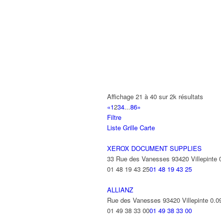
FERAG FRANCE
66 Rue des Vanesses 93420 Villepinte
01 49 38 95 00
01 49 38 95 00
FRANKLIN ELECTRONIC PUBLISHE
66 Rue des Vanesses 93420 VILLEPI
HAUCK FRANCE
Affichage 21 à 40 sur 2k résultats
66 Rue des Vanesses 93420 VILLEPI
«
1
2
3
4
...
86
»
Filtre
MACADAM FRANCE
Liste
Grille
Carte
66 Rue des Vanesses 93420 VILLEPI
XEROX DOCUMENT SUPPLIES
MACCC
33 Rue des Vanesses 93420 Villepinte
66 Rue des Vanesses 93420 Villepinte
01 48 19 43 25
01 48 19 43 25
MANROLAND FRANCE SAS
ALLIANZ
66 Rue des Vanesses 93420 VILLEPI
Rue des Vanesses 93420 Villepinte
0.0
01 49 38 40 00
01 49 38 40 00
01 49 38 33 00
01 49 38 33 00