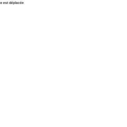
te est déplacée
NTE
0.19 km
0.22 km
0.23 km
NTE
0.24 km
0.25 km
NTE
0.26 km