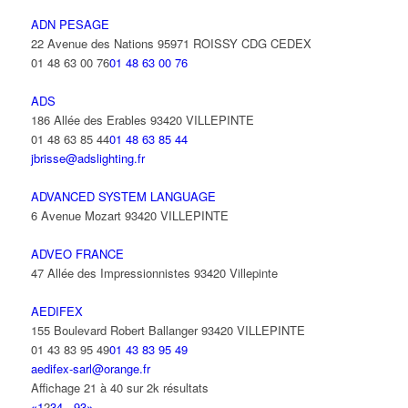
ADN PESAGE
22 Avenue des Nations 95971 ROISSY CDG CEDEX
01 48 63 00 76
01 48 63 00 76
ADS
186 Allée des Erables 93420 VILLEPINTE
01 48 63 85 44
01 48 63 85 44
jbrisse@adslighting.fr
ADVANCED SYSTEM LANGUAGE
6 Avenue Mozart 93420 VILLEPINTE
ADVEO FRANCE
47 Allée des Impressionnistes 93420 Villepinte
AEDIFEX
155 Boulevard Robert Ballanger 93420 VILLEPINTE
01 43 83 95 49
01 43 83 95 49
aedifex-sarl@orange.fr
Affichage 21 à 40 sur 2k résultats
«
1
2
3
4
...
93
»