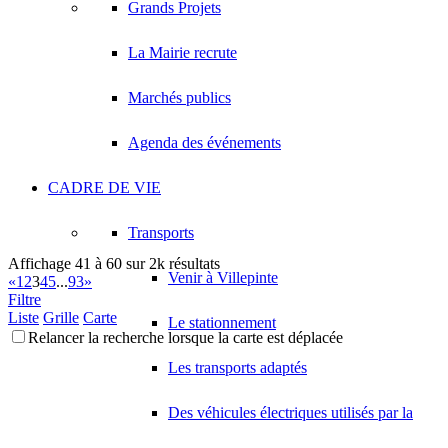
Grands Projets
La Mairie recrute
Marchés publics
Agenda des événements
CADRE DE VIE
Transports
Affichage 41 à 60 sur 2k résultats
Venir à Villepinte
«
1
2
3
4
5
...
93
»
Filtre
Liste
Grille
Carte
Le stationnement
Relancer la recherche lorsque la carte est déplacée
Les transports adaptés
Des véhicules électriques utilisés par la