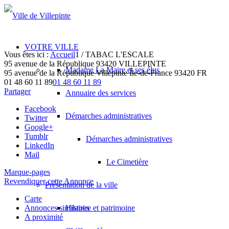
VOTRE VILLE
Vous êtes ici :
Accueil
1
/
TABAC L'ESCALE
95 avenue de la République 93420 VILLEPINTE
Madame La Maire et ses élus
95 avenue de la République
Villepinte
Île-de-France
93420
FR
01 48 60 11 89
01 48 60 11 89
Partager
Annuaire des services
Facebook
Démarches administratives
Twitter
Google+
Tumblr
Démarches administratives
LinkedIn
Mail
Le Cimetière
Marque-pages
Revendiquer cette Annonce
Présentation de la ville
Carte
Annonces similaires
Histoire et patrimoine
A proximité