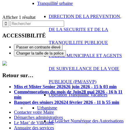
Tranquillité urbaine
DIRECTION DE LA PREVENTION,
Afficher 1 résultat
DE LA SECURITE ET DE LA
ACCESSIBILITÉ
TRANQUILLITE PUBLIQUE
Passer en contraste élevé
Changer la taille de la police
POLICE MUNICIPALE ET AGENTS
DE SURVEILLANCE DE LA VOIE
Retour sur…
PUBLIQUE (PM/ASVP)
Miss et Mister Senior 2026
26 juin 2026 - 15 h 03 min
Commémorations du mois de Juin
28 mai 2026 - 16 h 11
Opération Tranquillité Vacances
min
Banquet des séniors 2026
24 février 2026 - 11 h 55 min
Urbanisme
Contacter votre Maire
Démarches administratives
Le Guichet Numérique des Autorisations
Le Mag’ de Villepinte
Annuaire des services