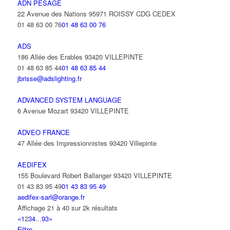
ADN PESAGE
22 Avenue des Nations 95971 ROISSY CDG CEDEX
01 48 63 00 76
01 48 63 00 76
ADS
186 Allée des Erables 93420 VILLEPINTE
01 48 63 85 44
01 48 63 85 44
jbrisse@adslighting.fr
ADVANCED SYSTEM LANGUAGE
6 Avenue Mozart 93420 VILLEPINTE
ADVEO FRANCE
47 Allée des Impressionnistes 93420 Villepinte
AEDIFEX
155 Boulevard Robert Ballanger 93420 VILLEPINTE
01 43 83 95 49
01 43 83 95 49
aedifex-sarl@orange.fr
Affichage 21 à 40 sur 2k résultats
«
1
2
3
4
...
93
»
Filtre