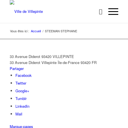
Vous êtes ici :
Accueil
/
STEEMAN STEPHANE
33 Avenue Diderot 93420 VILLEPINTE
33 Avenue Diderot
Villepinte
Île-de-France
93420
FR
Partager
Facebook
Twitter
Google+
Tumblr
LinkedIn
Mail
Marque-pages