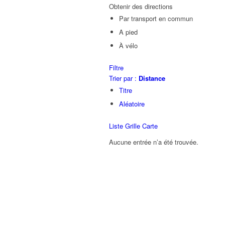
Obtenir des directions
Par transport en commun
A pied
À vélo
Filtre
Trier par :
Distance
Titre
Aléatoire
Liste
Grille
Carte
Aucune entrée n’a été trouvée.