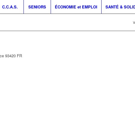
C.C.A.S.
SENIORS
ÉCONOMIE et EMPLOI
SANTÉ & SOLI
V
nce
93420
FR