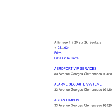
DUBOIS LAURENT
23 Avenue Paul Vaillant Couturier 934
AUTO NORD 2
6 Rue des Epis 95913 ROISSY CDG 
01 48 63 26 96
01 48 63 26 96
Affichage 1 à 20 sur 2k résultats
SEALED AIR
«
1
2
3
...
93
»
22 Avenue des Nations 95944 ROISS
Filtre
01 48 17 91 90
01 48 17 91 90
Liste
Grille
Carte
UVMI
AEROPORT VIP SERVICES
2 Avenue Sacco et Vanzetti 93420 VI
33 Avenue Georges Clemenceau 9342
01 43 84 86 95
01 43 84 86 95
ALARME SECURITE SYSTEME
33 Avenue Georges Clemenceau 9342
ASLAN CIMBOM
33 Avenue Georges Clemenceau 9342