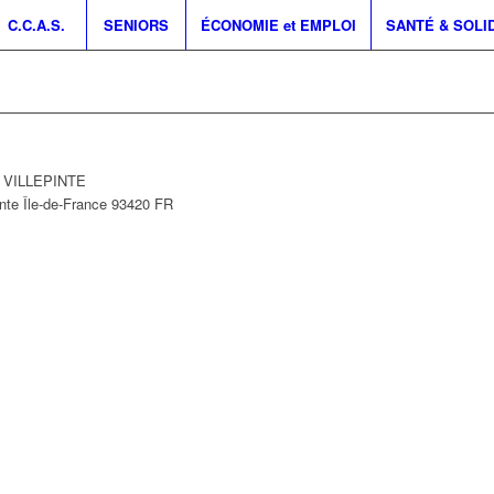
C.C.A.S.
SENIORS
ÉCONOMIE et EMPLOI
SANTÉ & SOLI
0 VILLEPINTE
inte
Île-de-France
93420
FR