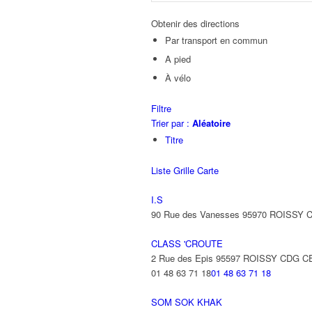
Obtenir des directions
Par transport en commun
A pied
À vélo
Filtre
Trier par :
Aléatoire
Titre
Liste
Grille
Carte
I.S
90 Rue des Vanesses 95970 ROISSY
CLASS 'CROUTE
2 Rue des Epis 95597 ROISSY CDG 
01 48 63 71 18
01 48 63 71 18
SOM SOK KHAK