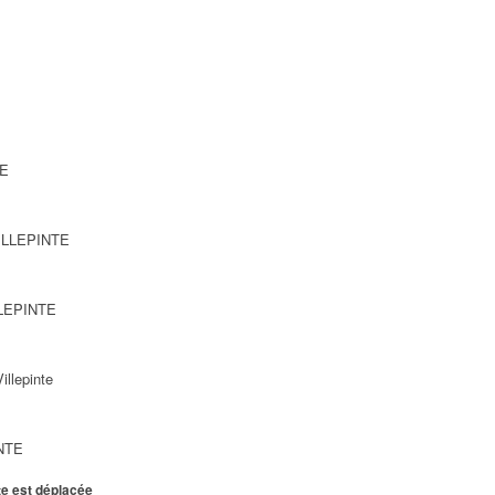
TE
VILLEPINTE
LLEPINTE
illepinte
INTE
te est déplacée
ARIA