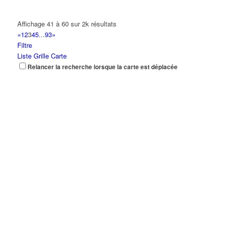
Affichage 41 à 60 sur 2k résultats
«
1
2
3
4
5
...
93
»
Filtre
Liste
Grille
Carte
Relancer la recherche lorsque la carte est déplacée