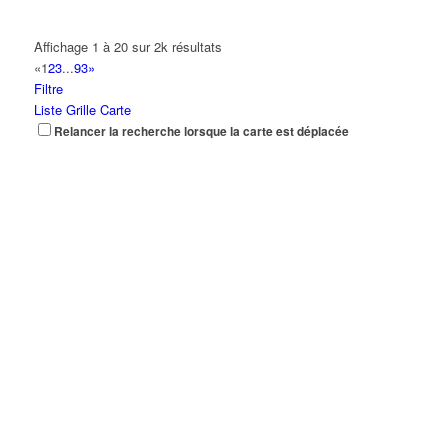
Affichage 1 à 20 sur 2k résultats
«
1
2
3
...
93
»
Filtre
Liste
Grille
Carte
Relancer la recherche lorsque la carte est déplacée