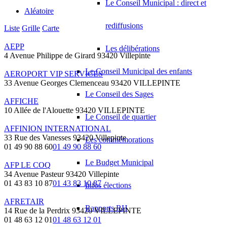
Le Conseil Municipal : direct et
Aléatoire
rediffusions
Liste
Grille
Carte
AEPP
Les délibérations
4 Avenue Philippe de Girard 93420 Villepinte
Le Conseil Municipal des enfants
AEROPORT VIP SERVICES
33 Avenue Georges Clemenceau 93420 VILLEPINTE
Le Conseil des Sages
AFFICHE
10 Allée de l'Alouette 93420 VILLEPINTE
Le Conseil de quartier
AFFINION INTERNATIONAL
33 Rue des Vanesses 93420 Villepinte
Les commémorations
01 49 90 88 60
01 49 90 88 60
Le Budget Municipal
AFP LE COQ
34 Avenue Pasteur 93420 Villepinte
01 43 83 10 87
01 43 83 10 87
Infos élections
AFRETAIR
Rapports RH
14 Rue de la Perdrix 93420 VILLEPINTE
01 48 63 12 01
01 48 63 12 01