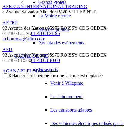
Grands Projets
AFRICAN INTERNATIONAL TRADING
4 Avenue Salvador Allende 93420 VILLEPINTE
La Mairie recrute
AFTRP
93 Avenue des Nations 95970 ROISSY CDG CEDEX
Marchés publics
01 48 63 21 95
01 48 63 21 95
m.bourmat@aftrp.com
Agenda des événements
AFU
93 Avenue des Nations 95970 ROISSY CDG CEDEX
CADRE DE VIE
01 48 63 10 00
01 48 63 10 00
Transports
AGANAHI FLORIAN
Relancer la recherche lorsque la carte est déplacée
37 Avenue Montcalm 93420 VILLEPINTE
Venir à Villepinte
AGC
30 Avenue des Marronniers 93420 VILLEPINTE
Le stationnement
AGENCE IMMOBILIERE AUBRY
129 Boulevard Robert Ballanger 93420 VILLEPINTE
Les transports adaptés
01 43 83 85 22
01 43 83 85 22
Des véhicules électriques utilisés par la
AGENCE MICHEL
39 Avenue de la Gare 93420 VILLEPINTE