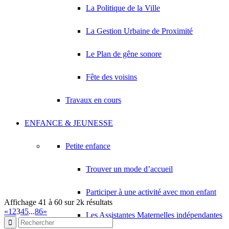
J H M
La Politique de la Ville
84 Avenue du Général Leclerc 93420 VILLEPINTE
0.28 km
01 64 30 64 56
01 64 30 64 56
La Gestion Urbaine de Proximité
MTJ TRANSPORTS
84 Avenue du Général Leclerc 93420 VILLEPINTE
0.28 km
Le Plan de gêne sonore
HENRI MALYS CONSULTING
Fête des voisins
9 Avenue Auguste Lumière 93420 Villepinte
0.28 km
JEANNOT PEINTURE
Travaux en cours
20 Avenue de la Foret 93420 VILLEPINTE
0.29 km
ENFANCE & JEUNESSE
SODESER
14 Rue de Touraine 93420 VILLEPINTE
0.3 km
Petite enfance
Trouver un mode d’accueil
Participer à une activité avec mon enfant
Affichage 41 à 60 sur 2k résultats
«
1
2
3
4
5
...
86
»
Les Assistantes Maternelles indépendantes