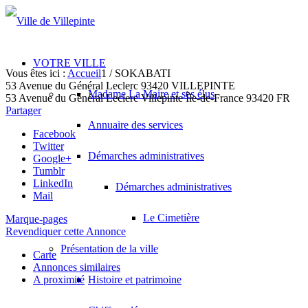
VOTRE VILLE
Vous êtes ici :
Accueil
1
/
SOKABATI
53 Avenue du Général Leclerc 93420 VILLEPINTE
Madame La Maire et ses élus
53 Avenue du Général Leclerc
Villepinte
Île-de-France
93420
FR
Partager
Annuaire des services
Facebook
Twitter
Démarches administratives
Google+
Tumblr
LinkedIn
Démarches administratives
Mail
Le Cimetière
Marque-pages
Revendiquer cette Annonce
Présentation de la ville
Carte
Annonces similaires
A proximité
Histoire et patrimoine