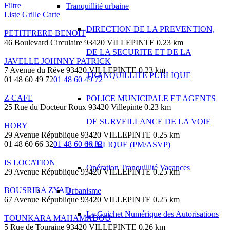
Filtre
Tranquillité urbaine
Liste
Grille
Carte
DIRECTION DE LA PREVENTION,
PETITFRERE BENOIT
46 Boulevard Circulaire 93420 VILLEPINTE
0.23 km
DE LA SECURITE ET DE LA
JAVELLE JOHNNY PATRICK
7 Avenue du Rêve 93420 VILLEPINTE
0.23 km
TRANQUILLITE PUBLIQUE
01 48 60 49 72
01 48 60 49 72
Z CAFE
POLICE MUNICIPALE ET AGENTS
25 Rue du Docteur Roux 93420 Villepinte
0.23 km
DE SURVEILLANCE DE LA VOIE
HORY
29 Avenue République 93420 VILLEPINTE
0.25 km
01 48 60 66 32
01 48 60 66 32
PUBLIQUE (PM/ASVP)
IS LOCATION
Opération Tranquillité Vacances
29 Avenue République 93420 VILLEPINTE
0.25 km
BOUSRIRA ZYAD
Urbanisme
67 Avenue République 93420 VILLEPINTE
0.25 km
Le Guichet Numérique des Autorisations
TOUNKARA MAHAMADOU
5 Rue de Touraine 93420 VILLEPINTE
0.26 km