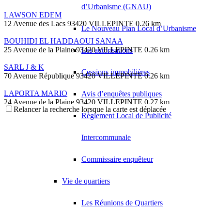
d’Urbanisme (GNAU)
LAWSON EDEM
12 Avenue des Lacs 93420 VILLEPINTE
0.26 km
Le Nouveau Plan Local d’Urbanisme
BOUHIDI EL HADDAOUI SANAA
25 Avenue de la Plaine 93420 VILLEPINTE
0.26 km
Les autorisations
SARL J & K
Cessions immobilières
70 Avenue République 93420 VILLEPINTE
0.26 km
LAPORTA MARIO
Avis d’enquêtes publiques
24 Avenue de la Plaine 93420 VILLEPINTE
0.27 km
Relancer la recherche lorsque la carte est déplacée
Règlement Local de Publicité
COQUART LAURA
43 Boulevard Circulaire 93420 VILLEPINTE
0.27 km
Intercommunale
DJEDIDEN YOUCEF
6 Rue Marioni 93420 VILLEPINTE
0.27 km
Commissaire enquêteur
PIF
24 Avenue République 93420 VILLEPINTE
0.27 km
Vie de quartiers
MEHDI BRAHIM
Les Réunions de Quartiers
13 Rue Marinoni 93420 VILLEPINTE
0.28 km