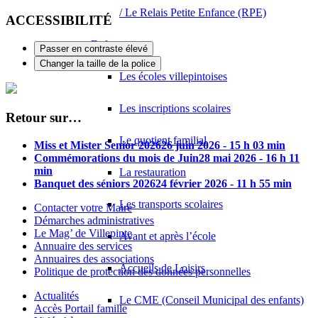
/ Le Relais Petite Enfance (RPE)
ACCESSIBILITÉ
Enfance
Passer en contraste élevé
Changer la taille de la police
Les écoles villepintoises
Les inscriptions scolaires
Retour sur…
Le quotient familial
Miss et Mister Senior 2026
26 juin 2026 - 15 h 03 min
Commémorations du mois de Juin
28 mai 2026 - 16 h 11
min
La restauration
Banquet des séniors 2026
24 février 2026 - 11 h 55 min
Les transports scolaires
Contacter votre Maire
Démarches administratives
Le Mag’ de Villepinte
Avant et après l’école
Annuaire des services
Annuaires des associations
Accueils de Loisirs
Politique de protection des données personnelles
Actualités
Le CME (Conseil Municipal des enfants)
Accès Portail famille