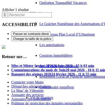
Opération Tranquillité Vacances
Afficher 1 résultat
Urbanisme
Le Guichet Numérique des Autorisations 
ACCESSIBILITÉ
Passer en contraste élevé
Le Nouveau Plan Local d’Urbanisme
Changer la taille de la police
Les autorisations
Cessions immobilières
Retour sur…
Miss et Mister Senior 2026
26 juin 2026 - 15 h 03 min
Avis d’enquêtes publiques
Commémorations du mois de Juin
28 mai 2026 - 16 h 11 mi
Banquet des séniors 2026
24 février 2026 - 11 h 55 min
Règlement Local de Publicité Intercommuna
Contacter votre Maire
Démarches administratives
Commissaire enquêteur
Le Mag’ de Villepinte
Annuaire des services
Vie de quartiers
Annuaires des associations
Politique de protection des données personnelles