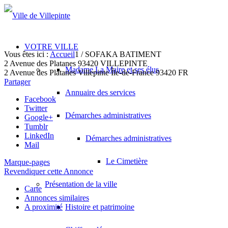
VOTRE VILLE
Vous êtes ici :
Accueil
1
/
SOFAKA BATIMENT
2 Avenue des Platanes 93420 VILLEPINTE
Madame La Maire et ses élus
2 Avenue des Platanes
Villepinte
Île-de-France
93420
FR
Partager
Annuaire des services
Facebook
Twitter
Démarches administratives
Google+
Tumblr
LinkedIn
Démarches administratives
Mail
Le Cimetière
Marque-pages
Revendiquer cette Annonce
Présentation de la ville
Carte
Annonces similaires
A proximité
Histoire et patrimoine