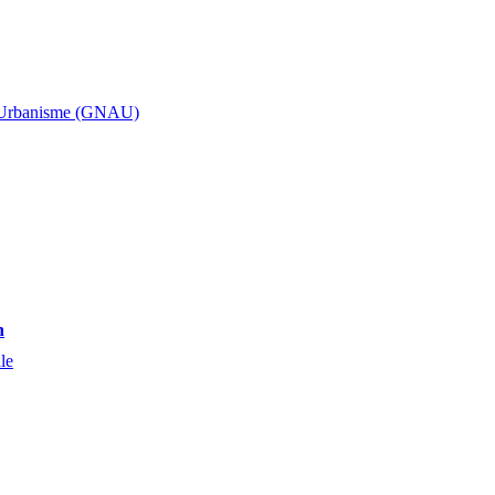
d’Urbanisme (GNAU)
n
le