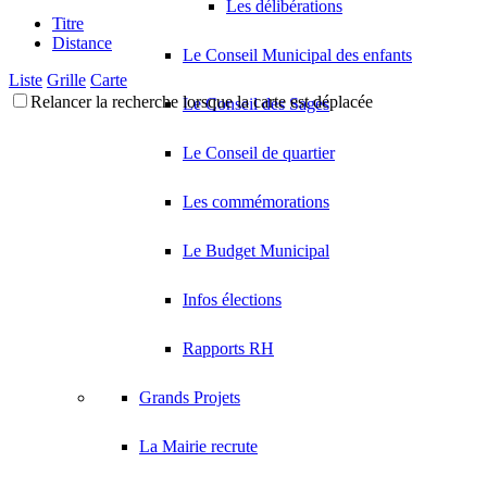
Les délibérations
Titre
Distance
Le Conseil Municipal des enfants
Liste
Grille
Carte
Relancer la recherche lorsque la carte est déplacée
Le Conseil des Sages
Le Conseil de quartier
Les commémorations
Le Budget Municipal
Infos élections
Rapports RH
Grands Projets
La Mairie recrute