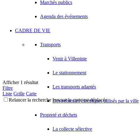
Marchés publics
Agenda des événements
CADRE DE VIE
Transports
Venir à Villepinte
Le stationnement
Afficher 1 résultat
Les transports adaptés
Filtre
Liste
Grille
Carte
Relancer la recherche lorsque la carte est déplacée
Des véhicules électriques utilisés par la ville
Propreté et déchets
La collecte sélective