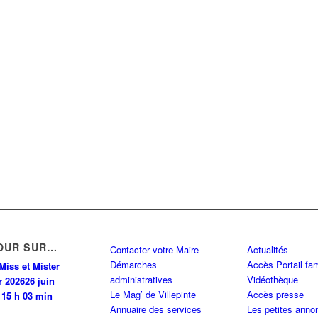
OUR SUR…
Contacter votre Maire
Actualités
Démarches
Accès Portail fam
Miss et Mister
administratives
Vidéothèque
r 2026
26 juin
Le Mag’ de Villepinte
Accès presse
 15 h 03 min
Annuaire des services
Les petites anno