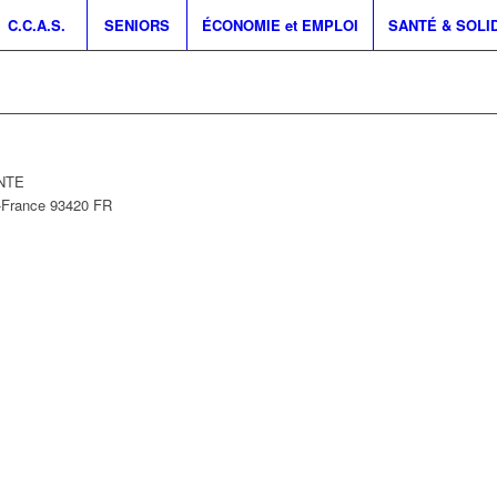
C.C.A.S.
SENIORS
ÉCONOMIE et EMPLOI
SANTÉ & SOLI
INTE
e-France
93420
FR