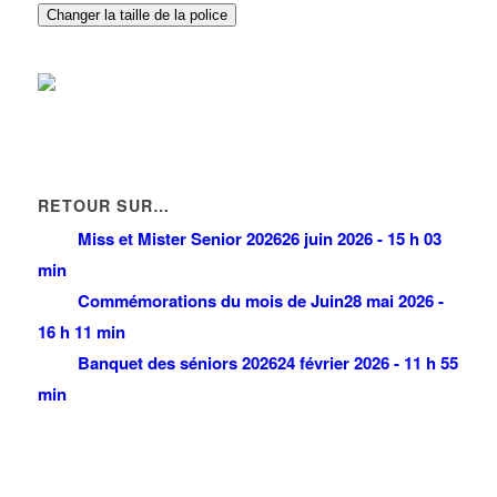
PARTEMA
Changer la taille de la police
9-23 Allée des Impressionnistes 93420 VILLEPINTE
0.09 km
RETOUR SUR…
Miss et Mister Senior 2026
26 juin 2026 - 15 h 03
min
Commémorations du mois de Juin
28 mai 2026 -
16 h 11 min
Banquet des séniors 2026
24 février 2026 - 11 h 55
min