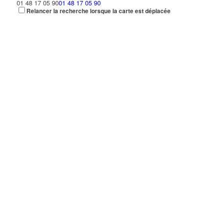
01 48 17 05 90
01 48 17 05 90
Relancer la recherche lorsque la carte est déplacée
TELELANGUE
9 Allée des Impressionnistes 93420 Villepinte
0 km
B.C.M.N.E
50 Allée des Impressionnistes 93420 Villepinte
0.01 km
01 48 63 17 36
01 48 63 17 36
00271@cmne.fr
BAIL ACTEA
50 Allée des Impressionnistes 93420 Villepinte
0.01 km
01 48 63 19 69
01 48 63 19 69
INFLIGHT COMPLIANCE
50 Allée des Impressionnistes 93420 VILLEPINTE
0.01 km
HOTEL IBIS STYLE
54 Avenue des Nations 93420 Villepinte
0.06 km
01 48 63 26 10
01 48 63 26 10
HOTEL PREMIERE CLASSE et KYRIAD