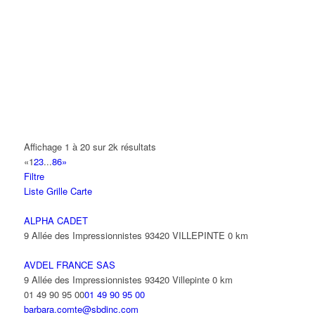
A2B TRANSPORTS
165 Allée des Erables 93420 VILLEPINTE
AB AUTO
15 Avenue de Jussieu 93420 VILLEPINTE
ABBAOUI TOUFIK
10 Allée Georges Gershwin 93420 VILLEPINTE
ABBES SARAH
Affichage 1 à 20 sur 2k résultats
14 Avenue de la Gare 93420 VILLEPINTE
«
1
2
3
...
86
»
Filtre
ABID ALFRED
Liste
Grille
Carte
13 Rue Laborde 93420 VILLEPINTE
ALPHA CADET
9 Allée des Impressionnistes 93420 VILLEPINTE
0 km
AVDEL FRANCE SAS
9 Allée des Impressionnistes 93420 Villepinte
0 km
01 49 90 95 00
01 49 90 95 00
barbara.comte@sbdinc.com