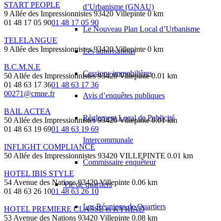
START PEOPLE
d’Urbanisme (GNAU)
9 Allée des Impressionnistes 93420 Villepinte
0 km
01 48 17 05 90
01 48 17 05 90
Le Nouveau Plan Local d’Urbanisme
TELELANGUE
9 Allée des Impressionnistes 93420 Villepinte
0 km
Les autorisations
B.C.M.N.E
Cessions immobilières
50 Allée des Impressionnistes 93420 Villepinte
0.01 km
01 48 63 17 36
01 48 63 17 36
00271@cmne.fr
Avis d’enquêtes publiques
BAIL ACTEA
Règlement Local de Publicité
50 Allée des Impressionnistes 93420 Villepinte
0.01 km
01 48 63 19 69
01 48 63 19 69
Intercommunale
INFLIGHT COMPLIANCE
50 Allée des Impressionnistes 93420 VILLEPINTE
0.01 km
Commissaire enquêteur
HOTEL IBIS STYLE
54 Avenue des Nations 93420 Villepinte
0.06 km
Vie de quartiers
01 48 63 26 10
01 48 63 26 10
Les Réunions de Quartiers
HOTEL PREMIERE CLASSE et KYRIAD
53 Avenue des Nations 93420 Villepinte
0.08 km