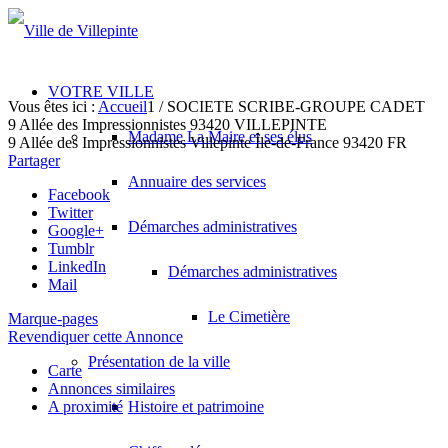
VOTRE VILLE
Vous êtes ici :
Accueil
1
/
SOCIETE SCRIBE-GROUPE CADET
9 Allée des Impressionnistes 93420 VILLEPINTE
Madame La Maire et ses élus
9 Allée des Impressionnistes
Villepinte
Île-de-France
93420
FR
Partager
Annuaire des services
Facebook
Twitter
Démarches administratives
Google+
Tumblr
LinkedIn
Démarches administratives
Mail
Le Cimetière
Marque-pages
Revendiquer cette Annonce
Présentation de la ville
Carte
Annonces similaires
A proximité
Histoire et patrimoine