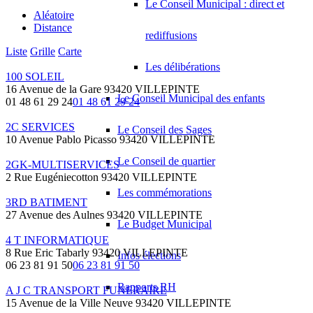
Le Conseil Municipal : direct et
Aléatoire
Distance
rediffusions
Liste
Grille
Carte
Les délibérations
100 SOLEIL
16 Avenue de la Gare 93420 VILLEPINTE
Le Conseil Municipal des enfants
01 48 61 29 24
01 48 61 29 24
2C SERVICES
Le Conseil des Sages
10 Avenue Pablo Picasso 93420 VILLEPINTE
Le Conseil de quartier
2GK-MULTISERVICES
2 Rue Eugéniecotton 93420 VILLEPINTE
Les commémorations
3RD BATIMENT
27 Avenue des Aulnes 93420 VILLEPINTE
Le Budget Municipal
4 T INFORMATIQUE
8 Rue Eric Tabarly 93420 VILLEPINTE
Infos élections
06 23 81 91 50
06 23 81 91 50
Rapports RH
A J C TRANSPORT FUNERAIRE
15 Avenue de la Ville Neuve 93420 VILLEPINTE