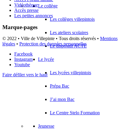
Vidéothèque
Le collège
Accès presse
Les petites annonces
Les collèges villepintois
Marque-pages
Les ateliers scolaires
© 2022 • Ville de Villepinte • Tous droits réservés •
Mentions
légales
•
Protection des données personnelles
Le dispositif ACTE
Facebook
Le lycée
Instagram
Youtube
Les lycées villepintois
Faire défiler vers le haut
Prépa Bac
J’ai mon Bac
Le Centre Stelo Formation
Jeunesse