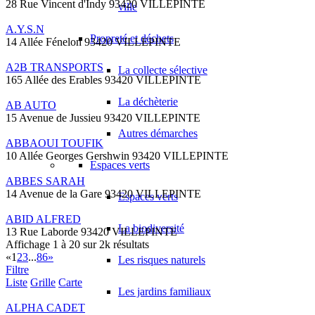
28 Rue Vincent d'Indy 93420 VILLEPINTE
ville
A.Y.S.N
Propreté et déchets
14 Allée Fénelon 93420 VILLEPINTE
A2B TRANSPORTS
La collecte sélective
165 Allée des Erables 93420 VILLEPINTE
La déchèterie
AB AUTO
15 Avenue de Jussieu 93420 VILLEPINTE
Autres démarches
ABBAOUI TOUFIK
10 Allée Georges Gershwin 93420 VILLEPINTE
Espaces verts
ABBES SARAH
14 Avenue de la Gare 93420 VILLEPINTE
Espaces verts
ABID ALFRED
La biodiversité
13 Rue Laborde 93420 VILLEPINTE
Affichage 1 à 20 sur 2k résultats
«
1
2
3
...
86
»
Les risques naturels
Filtre
Liste
Grille
Carte
Les jardins familiaux
ALPHA CADET