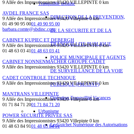
9 Allée des Impressionnistes 93420 VILLEPINTE
0 km
Tranquillité urbaine
AVDEL FRANCE SAS
DIRECTION DE LA PREVENTION,
9 Allée des Impressionnistes 93420 Villepinte
0 km
01 49 90 95 00
01 49 90 95 00
barbara.comte@sbdinc.com
DE LA SECURITE ET DE LA
CABINET KUPIEC ET DEBERGH
TRANQUILLITE PUBLIQUE
9 Allée des Impressionnistes 93420 VILLEPINTE
0 km
01 48 63 03 41
01 48 63 03 41
POLICE MUNICIPALE ET AGENTS
CABINET NONNENMACHER GROUPE CADET
9 Allée des Impressionnistes 93420 VILLEPINTE
0 km
DE SURVEILLANCE DE LA VOIE
CADET CONTROLE TECHNIQUE
9 Allée des Impressionnistes 93420 VILLEPINTE
0 km
PUBLIQUE (PM/ASVP)
MANTRANS VILLEPINTE
Opération Tranquillité Vacances
9 Allée des Impressionnistes 93420 Villepinte
0 km
01 71 84 71 20
01 71 84 71 20
Urbanisme
POWER SECURITE PRIVEE SAS
9 Allée des Impressionnistes 93420 Villepinte
0 km
Le Guichet Numérique des Autorisations
01 48 63 84 91
01 48 63 84 91