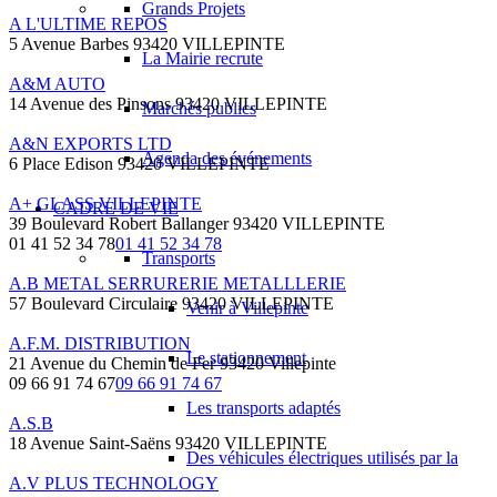
Grands Projets
A L'ULTIME REPOS
5 Avenue Barbes 93420 VILLEPINTE
La Mairie recrute
A&M AUTO
14 Avenue des Pinsons 93420 VILLEPINTE
Marchés publics
A&N EXPORTS LTD
Agenda des événements
6 Place Edison 93420 VILLEPINTE
A+ GLASS VILLEPINTE
CADRE DE VIE
39 Boulevard Robert Ballanger 93420 VILLEPINTE
01 41 52 34 78
01 41 52 34 78
Transports
A.B METAL SERRURERIE METALLLERIE
57 Boulevard Circulaire 93420 VILLEPINTE
Venir à Villepinte
A.F.M. DISTRIBUTION
Le stationnement
21 Avenue du Chemin de Fer 93420 Villepinte
09 66 91 74 67
09 66 91 74 67
Les transports adaptés
A.S.B
18 Avenue Saint-Saëns 93420 VILLEPINTE
Des véhicules électriques utilisés par la
A.V PLUS TECHNOLOGY