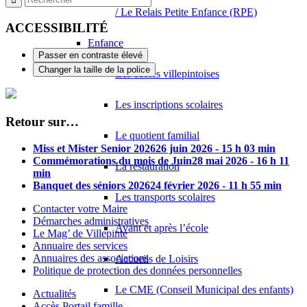
/ Le Relais Petite Enfance (RPE)
ACCESSIBILITÉ
Enfance
Passer en contraste élevé
Changer la taille de la police
Les écoles villepintoises
Les inscriptions scolaires
Retour sur…
Le quotient familial
Miss et Mister Senior 2026
26 juin 2026 - 15 h 03 min
Commémorations du mois de Juin
28 mai 2026 - 16 h 11
La restauration
min
Banquet des séniors 2026
24 février 2026 - 11 h 55 min
Les transports scolaires
Contacter votre Maire
Démarches administratives
Avant et après l’école
Le Mag’ de Villepinte
Annuaire des services
Annuaires des associations
Accueils de Loisirs
Politique de protection des données personnelles
Le CME (Conseil Municipal des enfants)
Actualités
Accès Portail famille