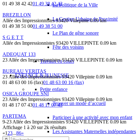
01 49 38 42 42
01 49 38 42 42
La Politique de la Ville
BREZILLON
La Gestion Urbaine de Proximité
Allée des Impressionnistes 93420 Villepinte
0.09 km
01 49 38 51 00
01 49 38 51 00
Le Plan de gêne sonore
S G E T T
Allée des Impressionnistes 93420 VILLEPINTE
0.09 km
Fête des voisins
ADEQUAT 133
23 Allée des Impressionnistes 93420 VILLEPINTE
0.09 km
Travaux en cours
BUREAU VERITAS
ENFANCE & JEUNESSE
23 Allée des Impressionnistes 93420 Villepinte
0.09 km
01 48 63 00 16 (fax)
01 48 63 00 16 (fax)
Petite enfance
OSICA GROUPE SNI
23 Allée des Impressionnistes 93420 Villepinte
0.09 km
Trouver un mode d’accueil
01 48 17 07 43
01 48 17 07 43
PARTEMA
Participer à une activité avec mon enfant
9-23 Allée des Impressionnistes 93420 VILLEPINTE
0.09 km
Affichage 1 à 20 sur 2k résultats
Les Assistantes Maternelles indépendantes
«
1
2
3
...
86
»