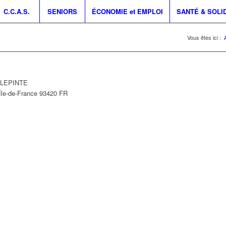
C.C.A.S.
SENIORS
ÉCONOMIE et EMPLOI
SANTÉ & SOLI
Vous êtes ici :
ILLEPINTE
Île-de-France
93420
FR