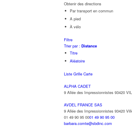
Obtenir des directions
Par transport en commun
A pied
À vélo
Filtre
Trier par :
Distance
Titre
Aléatoire
Liste
Grille
Carte
ALPHA CADET
9 Allée des Impressionnistes 93420 V
AVDEL FRANCE SAS
9 Allée des Impressionnistes 93420 Vill
01 49 90 95 00
01 49 90 95 00
barbara.comte@sbdinc.com