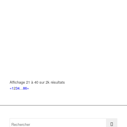
Affichage 21 à 40 sur 2k résultats
«
1
2
3
4
...
86
»