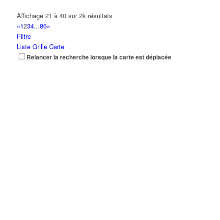
Affichage 21 à 40 sur 2k résultats
«
1
2
3
4
...
86
»
Filtre
Liste
Grille
Carte
Relancer la recherche lorsque la carte est déplacée