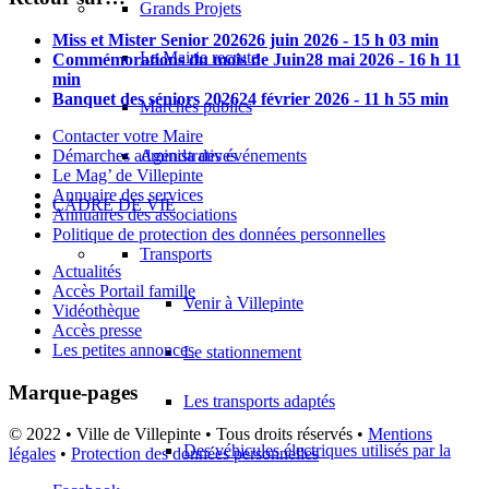
Grands Projets
Miss et Mister Senior 2026
26 juin 2026 - 15 h 03 min
La Mairie recrute
Commémorations du mois de Juin
28 mai 2026 - 16 h 11
min
Banquet des séniors 2026
24 février 2026 - 11 h 55 min
Marchés publics
Contacter votre Maire
Démarches administratives
Agenda des événements
Le Mag’ de Villepinte
Annuaire des services
CADRE DE VIE
Annuaires des associations
Politique de protection des données personnelles
Transports
Actualités
Accès Portail famille
Venir à Villepinte
Vidéothèque
Accès presse
Les petites annonces
Le stationnement
Marque-pages
Les transports adaptés
© 2022 • Ville de Villepinte • Tous droits réservés •
Mentions
Des véhicules électriques utilisés par la
légales
•
Protection des données personnelles