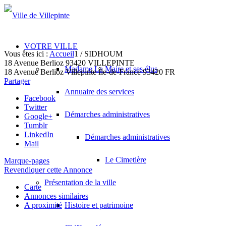
VOTRE VILLE
Vous êtes ici :
Accueil
1
/
SIDHOUM
18 Avenue Berlioz 93420 VILLEPINTE
Madame La Maire et ses élus
18 Avenue Berlioz
Villepinte
Île-de-France
93420
FR
Partager
Annuaire des services
Facebook
Twitter
Démarches administratives
Google+
Tumblr
LinkedIn
Démarches administratives
Mail
Le Cimetière
Marque-pages
Revendiquer cette Annonce
Présentation de la ville
Carte
Annonces similaires
A proximité
Histoire et patrimoine