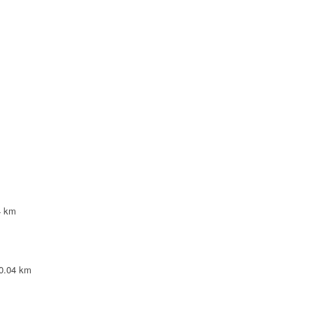
lepinte
0 VILLEPINTE
LLEPINTE
4 km
EPINTE
0.04 km