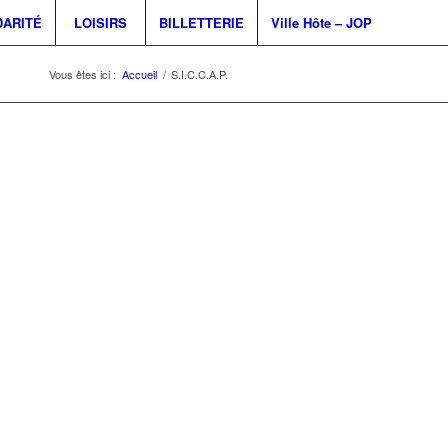
DARITÉ
LOISIRS
BILLETTERIE
Ville Hôte – JOP
Vous êtes ici :
Accueil
/
S.I.C.C.A.P.