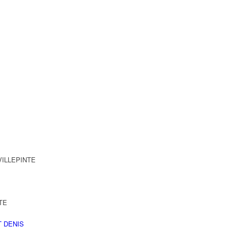
 VILLEPINTE
NTE
T DENIS