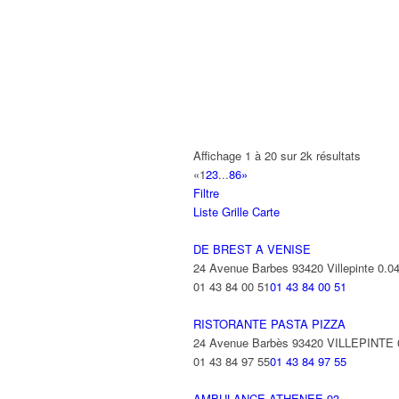
01 48 63 56 56
01 48 63 56 56
OSICA GROUPE SNI
23 Allée des Impressionnistes 93420 Vil
01 48 17 07 43
01 48 17 07 43
AUTOSUR
17 Avenue Georges Clemenceau 9342
Affichage 1 à 20 sur 2k résultats
01 41 51 06 69
01 41 51 06 69
«
1
2
3
...
86
»
Filtre
SENG JOHNNY
Liste
Grille
Carte
10 Impasse Marcel le Bihan 93420 VI
06 17 45 30 30
06 17 45 30 30
DE BREST A VENISE
24 Avenue Barbes 93420 Villepinte
0.0
ILYESS
01 43 84 00 51
01 43 84 00 51
2 Place Pierre Bérégovoy 93420 VILL
01 49 47 91 98
01 49 47 91 98
RISTORANTE PASTA PIZZA
24 Avenue Barbès 93420 VILLEPINTE
01 43 84 97 55
01 43 84 97 55
AMBULANCE ATHENEE 93