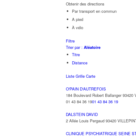
Obtenir des directions
Par transport en commun
A pied
À vélo
Filtre
Trier par :
Aléatoire
Titre
Distance
Liste
Grille
Carte
O'PAIN D'AUTREFOIS
184 Boulevard Robert Ballanger 93420
01 43 84 36 19
01 43 84 36 19
DALSTEIN DAVID
2 Allée Louis Pergaud 93420 VILLEPI
CLINIQUE PSYCHIATRIQUE SEINE S