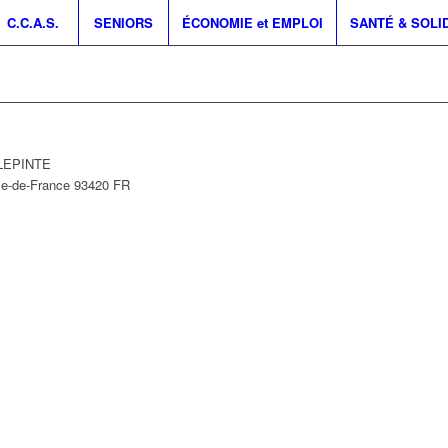
C.C.A.S.
SENIORS
ÉCONOMIE et EMPLOI
SANTÉ & SOLI
LLEPINTE
le-de-France
93420
FR