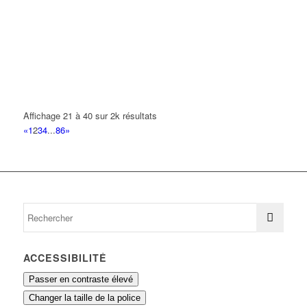
161 Boulevard Robert Ballanger 93420 VILLEPINTE
0.13 km
S.B PRESTIGE AUTO
161 Boulevard Robert Ballanger 93420 VILLEPINTE
0.13 km
01 43 84 00 21
01 43 84 00 21
CATAU CATAU-VERES CRISTIAN
17 Avenue Diderot 93420 VILLEPINTE
0.13 km
Affichage 21 à 40 sur 2k résultats
«
1
2
3
4
...
86
»
CIOCAN ADELIN
17 Avenue Diderot 93420 VILLEPINTE
0.13 km
ERF LAGNY
17 Avenue Diderot 93420 VILLEPINTE
0.13 km
FEK' STYLES
17 Avenue Diderot 93420 VILLEPINTE
0.13 km
ACCESSIBILITÉ
Passer en contraste élevé
Changer la taille de la police