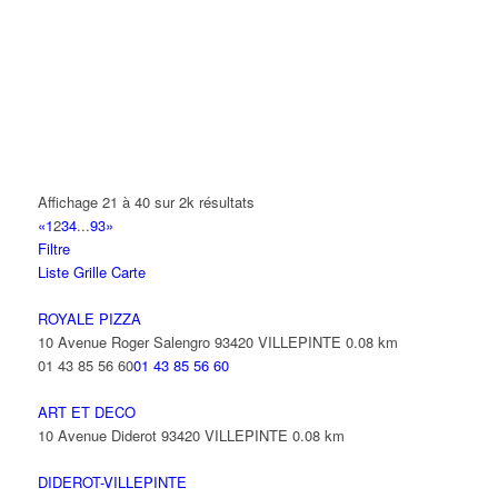
66 Rue des Vanesses 93420 VILLEPINTE
TDAC
21 Avenue des Combattants 93420 VILLEPINTE
VICTOR
44 Avenue de Général de Lestrain 93420 VILLEPINTE
BK AUTOS
Affichage 21 à 40 sur 2k résultats
31 Rue d'Alsace Lorraine 93420 VILLEPINTE
«
1
2
3
4
...
93
»
Filtre
BAMASIA
Liste
Grille
Carte
14 Rue de la Perdrix 93420 VILLEPINTE
ROYALE PIZZA
SAME-ROMAIN Clara
10 Avenue Roger Salengro 93420 VILLEPINTE
0.08 km
Parc de Noue 93420 VILLEPINTE
01 43 85 56 60
01 43 85 56 60
01 43 83 75 35
01 43 83 75 35
ART ET DECO
10 Avenue Diderot 93420 VILLEPINTE
0.08 km
DIDEROT-VILLEPINTE