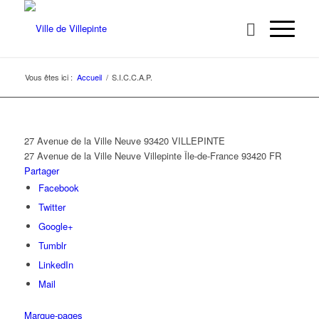
Vous êtes ici :
Accueil
/
S.I.C.C.A.P.
27 Avenue de la Ville Neuve 93420 VILLEPINTE
27 Avenue de la Ville Neuve
Villepinte
Île-de-France
93420
FR
Partager
Facebook
Twitter
Google+
Tumblr
LinkedIn
Mail
Marque-pages