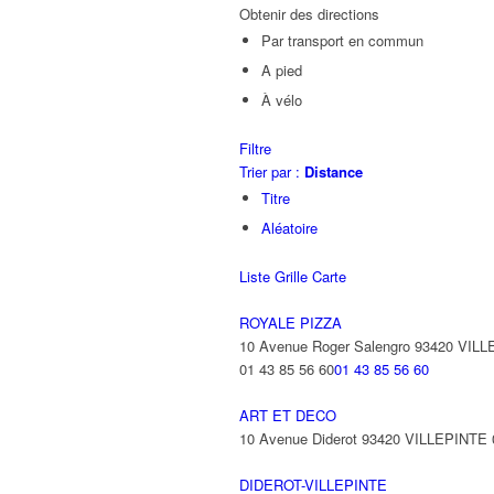
Obtenir des directions
Par transport en commun
A pied
À vélo
Filtre
Trier par :
Distance
Titre
Aléatoire
Liste
Grille
Carte
ROYALE PIZZA
10 Avenue Roger Salengro 93420 VIL
01 43 85 56 60
01 43 85 56 60
ART ET DECO
10 Avenue Diderot 93420 VILLEPINTE
DIDEROT-VILLEPINTE