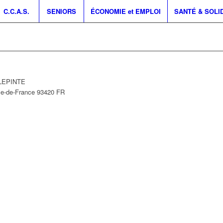
C.C.A.S.
SENIORS
ÉCONOMIE et EMPLOI
SANTÉ & SOLI
LLEPINTE
le-de-France
93420
FR