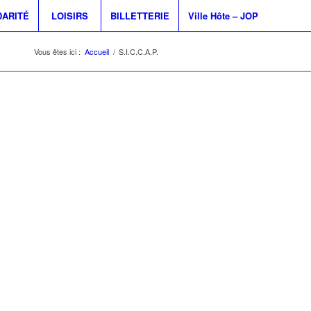
DARITÉ
LOISIRS
BILLETTERIE
Ville Hôte – JOP
Vous êtes ici :
Accueil
/
S.I.C.C.A.P.