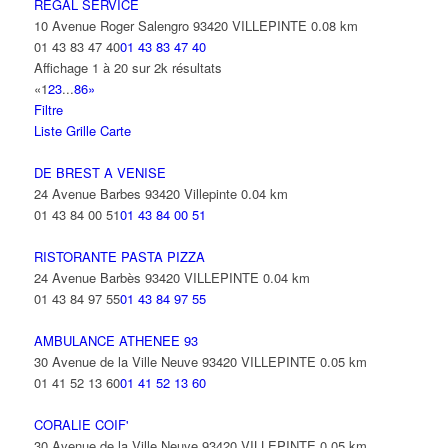
REGAL SERVICE
10 Avenue Roger Salengro 93420 VILLEPINTE
0.08 km
01 43 83 47 40
01 43 83 47 40
Affichage 1 à 20 sur 2k résultats
«
1
2
3
...
86
»
Filtre
Liste
Grille
Carte
DE BREST A VENISE
24 Avenue Barbes 93420 Villepinte
0.04 km
01 43 84 00 51
01 43 84 00 51
RISTORANTE PASTA PIZZA
24 Avenue Barbès 93420 VILLEPINTE
0.04 km
01 43 84 97 55
01 43 84 97 55
AMBULANCE ATHENEE 93
30 Avenue de la Ville Neuve 93420 VILLEPINTE
0.05 km
01 41 52 13 60
01 41 52 13 60
CORALIE COIF'
30 Avenue de la Ville Neuve 93420 VILLEPINTE
0.05 km