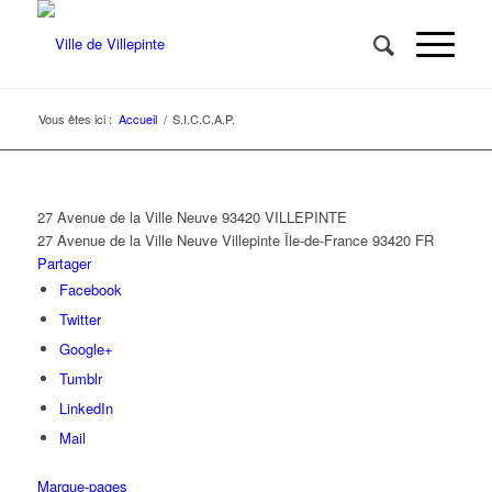
Vous êtes ici :
Accueil
/
S.I.C.C.A.P.
27 Avenue de la Ville Neuve 93420 VILLEPINTE
27 Avenue de la Ville Neuve
Villepinte
Île-de-France
93420
FR
Partager
Facebook
Twitter
Google+
Tumblr
LinkedIn
Mail
Marque-pages