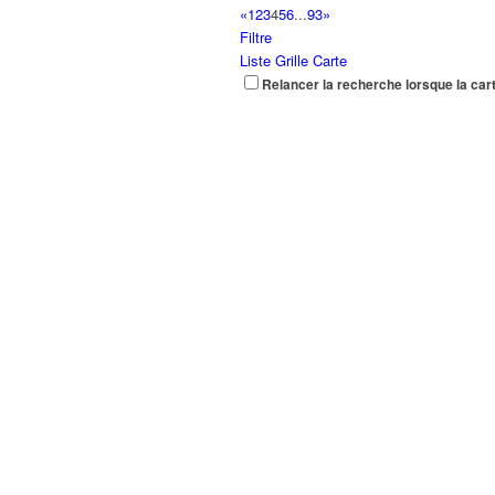
«
1
2
3
4
5
6
...
93
»
Filtre
Liste
Grille
Carte
Relancer la recherche lorsque la car