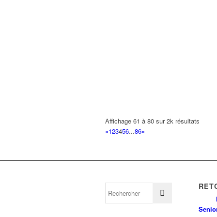
Affichage 61 à 80 sur 2k résultats
«
1
2
3
4
5
6
...
86
»
RET
Senio