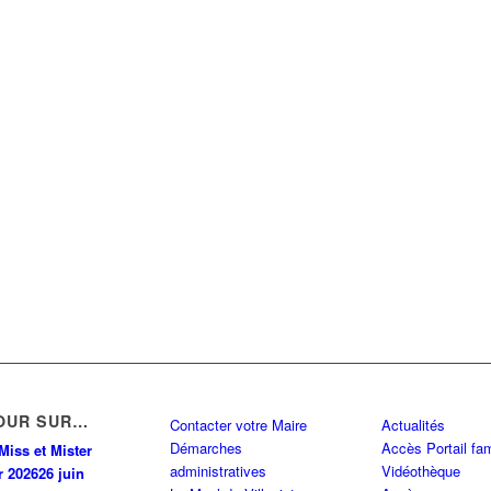
OUR SUR…
Contacter votre Maire
Actualités
Démarches
Accès Portail fam
Miss et Mister
administratives
Vidéothèque
r 2026
26 juin