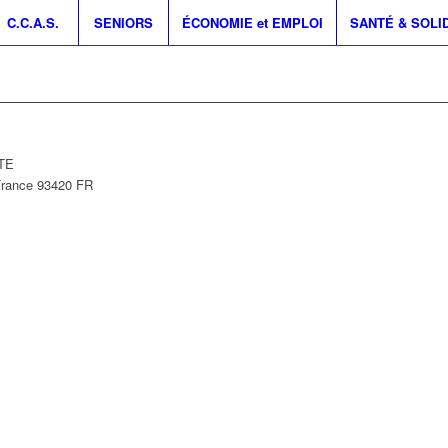
C.C.A.S.
SENIORS
ÉCONOMIE et EMPLOI
SANTÉ & SOLI
NTE
France
93420
FR