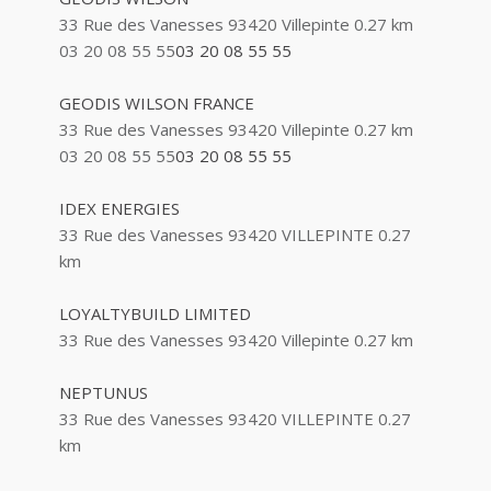
21 Rue Laborde 93420 VILLEPINTE
33 Rue des Vanesses 93420 Villepinte
0.27 km
03 20 08 55 55
03 20 08 55 55
ALAIN RAUX ET FILS
26 Avenue Diderot 93420 VILLEPINTE
GEODIS WILSON FRANCE
01 43 83 32 63
01 43 83 32 63
33 Rue des Vanesses 93420 Villepinte
0.27 km
03 20 08 55 55
03 20 08 55 55
ALANYALI CELAL
19 Rue d'Alsace Lorraine 93420 VILLEPINTE
IDEX ENERGIES
33 Rue des Vanesses 93420 VILLEPINTE
0.27
ALARME SECURITE SYSTEME
km
33 Avenue Georges Clemenceau 93420
VILLEPINTE
LOYALTYBUILD LIMITED
33 Rue des Vanesses 93420 Villepinte
0.27 km
ALBERTINI PRISCILLA LAETITIA DELPHINE
8 Rue Jean Monnet 93420 VILLEPINTE
NEPTUNUS
33 Rue des Vanesses 93420 VILLEPINTE
0.27
km