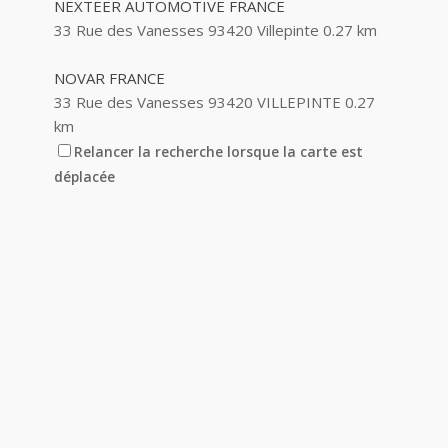
NEXTEER AUTOMOTIVE FRANCE
33 Rue des Vanesses 93420 Villepinte
0.27 km
NOVAR FRANCE
33 Rue des Vanesses 93420 VILLEPINTE
0.27
km
Relancer la recherche lorsque la carte est
PRESTIGIOUS TEXTILES LIMITED
déplacée
33 Rue des Vanesses 93420 VILLEPINTE
0.27
km
SPERIAN PROTECTION
33 Rue des Vanesses 93420 Villepinte
0.27 km
01 49 90 70 00
01 49 90 70 00
TORIT DCE
33 Rue des Vanesses 93420 VILLEPINTE
0.27
km
01 49 38 99 30
01 49 38 99 30