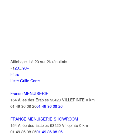
KERMAOUI TAYA
31 Rue Afforty 93420 VILLEPINTE
SAGRISTA SYLVIE EMILIE
13 Rue des Fraisiers 93420 VILLEPINTE
MAC DONALD'S
112 Allée des Erables 93420 VILLEPINTE
01 41 70 17 70
01 41 70 17 70
Affichage 1 à 20 sur 2k résultats
«
1
2
3
...
93
»
NON PAIN NON GAIN FITNESS
Filtre
46 Avenue République 93420 VILLEPINTE
Liste
Grille
Carte
JOSEPH MICKAEL DANIEL
France MENUISERIE
2 Allée Corot 93420 VILLEPINTE
154 Allée des Erables 93420 VILLEPINTE
0 km
01 49 36 08 26
01 49 36 08 26
OHANA DAVID
37 Rue la Bruyère 93420 VILLEPINTE
FRANCE MENUISERIE SHOWROOM
154 Allée des Erables 93420 Villepinte
0 km
GRAND FRAIS
01 49 36 08 26
01 49 36 08 26
1 Voie Communale de l'Orchidee Sau 93420 VILLEPINTE