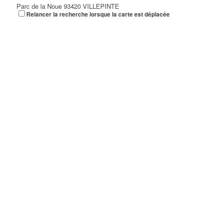
Parc de la Noue 93420 VILLEPINTE
Relancer la recherche lorsque la carte est déplacée
TER FRANCE
22 Avenue des Nations 93420 Villepinte
DAKA LOGISTIQUE
54 Rue Henri Barbusse 93420 Villepinte
GUENAOU SALIM
10 Avenue Charlemagne 93420 VILLEPINTE
DESANE ALEXANDRE DAVID
28 Rue Claude Nicolas Ledoux 93420 VILLEPINTE
SILIGOM
2 Allée Antoine de Saint-Exupery 93420 VILLEPINTE
01 43 85 44 30
01 43 85 44 30
Régie de Quartier de Villepinte
3 Rue François Mauriac 93420 VILLEPINTE
06 50 33 66 28
06 50 33 66 28