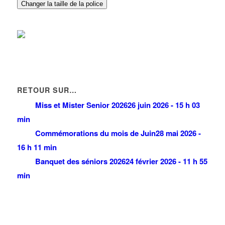
20 Allée des Erables 93420 Villepinte
0.12 km
Changer la taille de la police
RETOUR SUR…
Miss et Mister Senior 2026
26 juin 2026 - 15 h 03
min
Commémorations du mois de Juin
28 mai 2026 -
16 h 11 min
Banquet des séniors 2026
24 février 2026 - 11 h 55
min