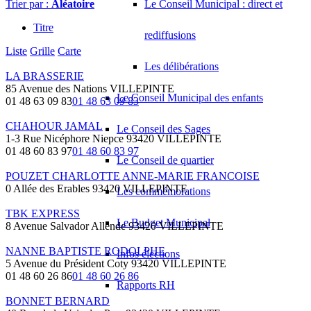
Trier par :
Aléatoire
Le Conseil Municipal : direct et
Titre
rediffusions
Liste
Grille
Carte
Les délibérations
LA BRASSERIE
85 Avenue des Nations VILLEPINTE
Le Conseil Municipal des enfants
01 48 63 09 83
01 48 63 09 83
CHAHOUR JAMAL
Le Conseil des Sages
1-3 Rue Nicéphore Niepce 93420 VILLEPINTE
01 48 60 83 97
01 48 60 83 97
Le Conseil de quartier
POUZET CHARLOTTE ANNE-MARIE FRANCOISE
0 Allée des Erables 93420 VILLEPINTE
Les commémorations
TBK EXPRESS
Le Budget Municipal
8 Avenue Salvador Allende 93420 VILLEPINTE
NANNE BAPTISTE RODOLPHE
Infos élections
5 Avenue du Président Coty 93420 VILLEPINTE
01 48 60 26 86
01 48 60 26 86
Rapports RH
BONNET BERNARD