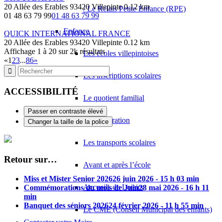
20 Allée des Erables 93420 Villepinte
0.12 km
/ Le Relais Petite Enfance (RPE)
01 48 63 79 99
01 48 63 79 99
Enfance
QUICK INTERNATIONAL FRANCE
20 Allée des Erables 93420 Villepinte
0.12 km
Affichage 1 à 20 sur 2k résultats
Les écoles villepintoises
«
1
2
3
...
86
»
Les inscriptions scolaires
ACCESSIBILITÉ
Le quotient familial
Passer en contraste élevé
La restauration
Changer la taille de la police
Les transports scolaires
Retour sur…
Avant et après l’école
Miss et Mister Senior 2026
26 juin 2026 - 15 h 03 min
Accueils de Loisirs
Commémorations du mois de Juin
28 mai 2026 - 16 h 11
min
Banquet des séniors 2026
24 février 2026 - 11 h 55 min
Le CME (Conseil Municipal des enfants)