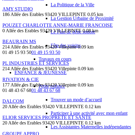
La Politique de la Ville
AMY STUDIO
186 Allée des Erables 93420 VILLEPINTE
0.05 km
La Gestion Urbaine de Proximité
POUZET CHARLOTTE ANNE-MARIE FRANCOISE
0 Allée des Erables 93420 VILLEPINTE
0.08 km
Le Plan de gêne sonore
BEAURAIN MS
Fête des voisins
214 Allée des Erables 93420 Villepinte
0.09 km
01 49 15 93 50
01 49 15 93 50
Travaux en cours
PL INDUSTRIES ET SERVICES
214 Allée des Erables 93420 Villepinte
0.09 km
ENFANCE & JEUNESSE
RIVATION & CIE
177 Allée des Erables 93420 Villepinte
0.09 km
Petite enfance
01 48 43 67 68
01 48 43 67 68
Trouver un mode d’accueil
DALCOM
20 Allée des Erables 93420 VILLEPINTE
0.12 km
Participer à une activité avec mon enfant
ELIOR SERVICES PROPRETE ET SANTE
20 Allée des Erables 93420 VILLEPINTE
0.12 km
Les Assistantes Maternelles indépendantes
GROUPE APPRO