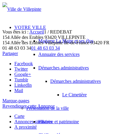
VOTRE VILLE
Vous êtes ici :
Accueil
1
/
REDEBAT
154 Allée des Erables 93420 VILLEPINTE
Madame La Maire et ses élus
154 Allée des Erables
Villepinte
Île-de-France
93420
FR
01 48 63 03 34
01 48 63 03 34
Partager
Annuaire des services
Facebook
Démarches administratives
Twitter
Google+
Tumblr
Démarches administratives
LinkedIn
Mail
Le Cimetière
Marque-pages
Revendiquer cette Annonce
Présentation de la ville
Carte
Annonces similaires
Histoire et patrimoine
A proximité