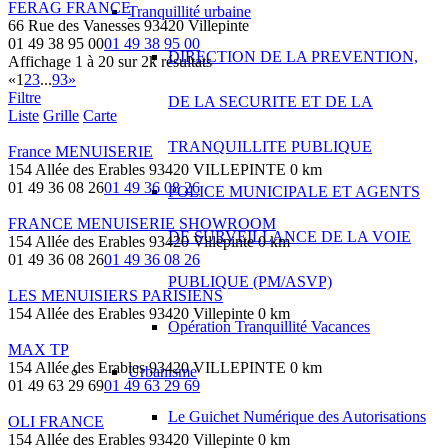
FERAG FRANCE
Tranquillité urbaine
66 Rue des Vanesses 93420 Villepinte
01 49 38 95 00
01 49 38 95 00
DIRECTION DE LA PREVENTION,
Affichage 1 à 20 sur 2k résultats
«
1
2
3
...
93
»
Filtre
DE LA SECURITE ET DE LA
Liste
Grille
Carte
TRANQUILLITE PUBLIQUE
France MENUISERIE
154 Allée des Erables 93420 VILLEPINTE
0 km
01 49 36 08 26
01 49 36 08 26
POLICE MUNICIPALE ET AGENTS
FRANCE MENUISERIE SHOWROOM
DE SURVEILLANCE DE LA VOIE
154 Allée des Erables 93420 Villepinte
0 km
01 49 36 08 26
01 49 36 08 26
PUBLIQUE (PM/ASVP)
LES MENUISIERS PARISIENS
154 Allée des Erables 93420 Villepinte
0 km
Opération Tranquillité Vacances
MAX TP
154 Allée des Erables 93420 VILLEPINTE
0 km
Urbanisme
01 49 63 29 69
01 49 63 29 69
Le Guichet Numérique des Autorisations
OLI FRANCE
154 Allée des Erables 93420 Villepinte
0 km