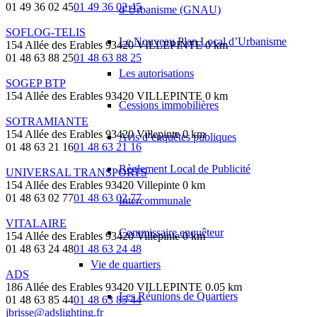
01 49 36 02 45
01 49 36 02 45
d’Urbanisme (GNAU)
SOFLOG-TELIS
Le Nouveau Plan Local d’Urbanisme
154 Allée des Erables 93420 VILLEPINTE
0 km
01 48 63 88 25
01 48 63 88 25
Les autorisations
SOGEP BTP
154 Allée des Erables 93420 VILLEPINTE
0 km
Cessions immobilières
SOTRAMIANTE
154 Allée des Erables 93420 Villepinte
0 km
Avis d’enquêtes publiques
01 48 63 21 16
01 48 63 21 16
Règlement Local de Publicité
UNIVERSAL TRANSPORTS
154 Allée des Erables 93420 Villepinte
0 km
01 48 63 02 77
01 48 63 02 77
Intercommunale
VITALAIRE
Commissaire enquêteur
154 Allée des Erables 93420 Villepinte
0 km
01 48 63 24 48
01 48 63 24 48
Vie de quartiers
ADS
186 Allée des Erables 93420 VILLEPINTE
0.05 km
Les Réunions de Quartiers
01 48 63 85 44
01 48 63 85 44
jbrisse@adslighting.fr