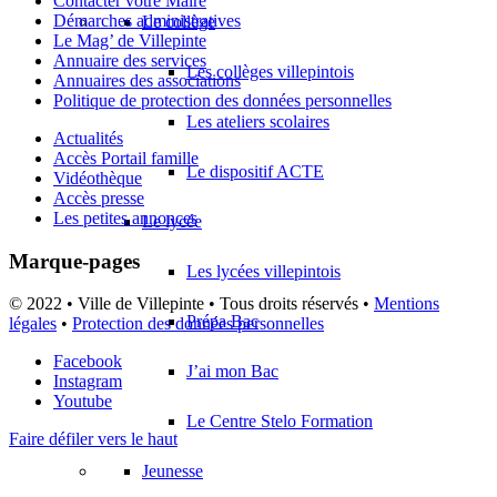
Contacter votre Maire
Démarches administratives
Le collège
Le Mag’ de Villepinte
Annuaire des services
Les collèges villepintois
Annuaires des associations
Politique de protection des données personnelles
Les ateliers scolaires
Actualités
Accès Portail famille
Le dispositif ACTE
Vidéothèque
Accès presse
Les petites annonces
Le lycée
Marque-pages
Les lycées villepintois
© 2022 • Ville de Villepinte • Tous droits réservés •
Mentions
Prépa Bac
légales
•
Protection des données personnelles
Facebook
J’ai mon Bac
Instagram
Youtube
Le Centre Stelo Formation
Faire défiler vers le haut
Jeunesse