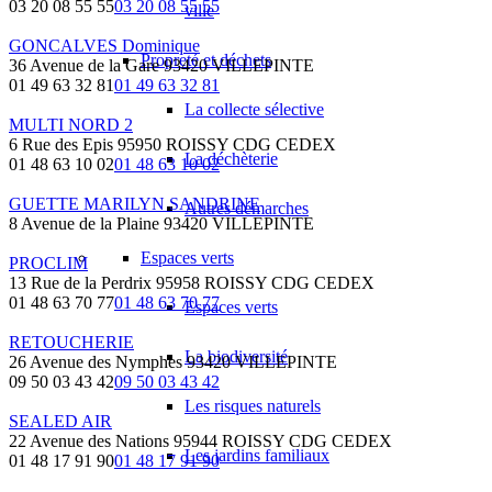
03 20 08 55 55
03 20 08 55 55
ville
GONCALVES Dominique
Propreté et déchets
36 Avenue de la Gare 93420 VILLEPINTE
01 49 63 32 81
01 49 63 32 81
La collecte sélective
MULTI NORD 2
6 Rue des Epis 95950 ROISSY CDG CEDEX
La déchèterie
01 48 63 10 02
01 48 63 10 02
GUETTE MARILYN SANDRINE
Autres démarches
8 Avenue de la Plaine 93420 VILLEPINTE
Espaces verts
PROCLIM
13 Rue de la Perdrix 95958 ROISSY CDG CEDEX
01 48 63 70 77
01 48 63 70 77
Espaces verts
RETOUCHERIE
La biodiversité
26 Avenue des Nymphes 93420 VILLEPINTE
09 50 03 43 42
09 50 03 43 42
Les risques naturels
SEALED AIR
22 Avenue des Nations 95944 ROISSY CDG CEDEX
Les jardins familiaux
01 48 17 91 90
01 48 17 91 90