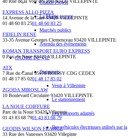
40 Rue de la Voie des Pres 93420 VILLEPINTE
Grands Projets
EXPRESS ALLO PIZZA
La Mairie recrute
14 Avenue de la Gare 93420 VILLEPINTE
01 48 60 83 25
01 48 60 83 25
Marchés publics
FIDELIN RENE
33-35 Avenue Georges Clemenceau 93420 VILLEPINTE
Agenda des événements
KOMAN TRANSPORT EURO EXPRESS
0 Parc de Noue 93420 VILLEPINTE
CADRE DE VIE
ATX
Transports
7 Rue du Canal 95976 ROISSY CDG CEDEX
01 48 17 85 02
01 48 17 85 02
Venir à Villepinte
ZGODA MIROSLAW
10 Boulevard Circulaire 93420 VILLEPINTE
Le stationnement
LA NOUE COIFFURE
Parc de la Noue 93420 Villepinte
Les transports adaptés
01 43 83 68 79
01 43 83 68 79
Des véhicules électriques utilisés par la
GEODIS WILSON FRANCE
33 Rue des Vanesses 93420 Villepinte