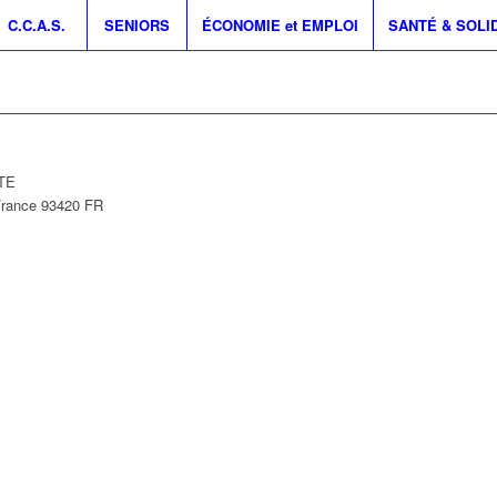
C.C.A.S.
SENIORS
ÉCONOMIE et EMPLOI
SANTÉ & SOLI
NTE
France
93420
FR