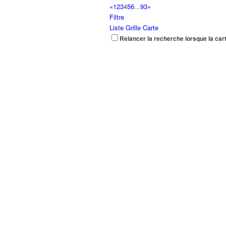
«
1
2
3
4
5
6
...
93
»
Filtre
Liste
Grille
Carte
Relancer la recherche lorsque la car