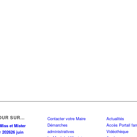
OUR SUR…
Contacter votre Maire
Actualités
Démarches
Accès Portail fam
Miss et Mister
administratives
Vidéothèque
r 2026
26 juin