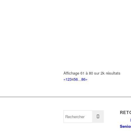
Affichage 61 à 80 sur 2k résultats
«
1
2
3
4
5
6
...
86
»
RET
Senio