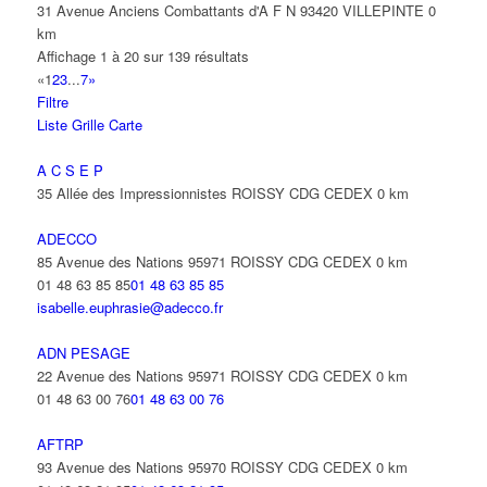
31 Avenue Anciens Combattants d'A F N 93420 VILLEPINTE
0
km
Affichage 1 à 20 sur 139 résultats
«
1
2
3
...
7
»
Filtre
Liste
Grille
Carte
A C S E P
35 Allée des Impressionnistes ROISSY CDG CEDEX
0 km
ADECCO
85 Avenue des Nations 95971 ROISSY CDG CEDEX
0 km
01 48 63 85 85
01 48 63 85 85
isabelle.euphrasie@adecco.fr
ADN PESAGE
22 Avenue des Nations 95971 ROISSY CDG CEDEX
0 km
01 48 63 00 76
01 48 63 00 76
AFTRP
93 Avenue des Nations 95970 ROISSY CDG CEDEX
0 km