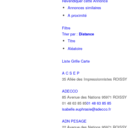
Revendiquer cette Annonce
Annonces similaires
A proximité
Filtre
Trier par :
Distance
Titre
Aléatoire
Liste
Grille
Carte
A C S E P
35 Allée des Impressionnistes ROIS
ADECCO
85 Avenue des Nations 95971 ROISS
01 48 63 85 85
01 48 63 85 85
isabelle.euphrasie@adecco.fr
ADN PESAGE
22 Avenue des Nations 95971 ROISS