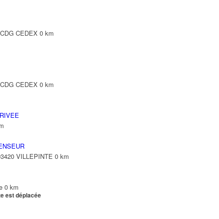
Y CDG CEDEX
0 km
Y CDG CEDEX
0 km
RIVEE
km
ENSEUR
 93420 VILLEPINTE
0 km
e
0 km
te est déplacée
e
0 km