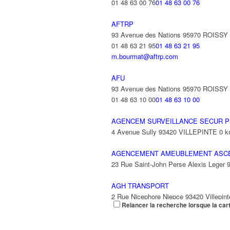
01 48 63 00 76
01 48 63 00 76
AFTRP
93 Avenue des Nations 95970 ROISS
01 48 63 21 95
01 48 63 21 95
m.bourmat@aftrp.com
AFU
93 Avenue des Nations 95970 ROISS
01 48 63 10 00
01 48 63 10 00
AGENCEM SURVEILLANCE SECUR P
4 Avenue Sully 93420 VILLEPINTE
0 
AGENCEMENT AMEUBLEMENT ASC
23 Rue Saint-John Perse Alexis Leger
AGH TRANSPORT
2 Rue Nicephore Niepce 93420 Villepint
Relancer la recherche lorsque la car
AGILITY
9 Rue des Trois Soeurs 93420 Villepint