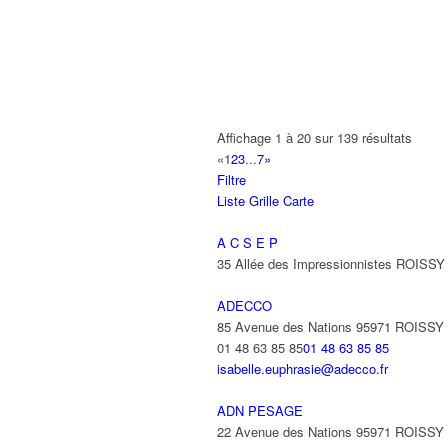
AMET
93 Avenue des Nations 95972 ROISS
01 48 63 74 55
01 48 63 74 55
ANIMAUX SERVICES
20-22 Route de Tremblay 93420 VILLE
01 48 63 67 22
01 48 63 67 22
Affichage 1 à 20 sur 139 résultats
«
1
2
3
...
7
»
ANIXTER FRANCE SARL
Filtre
22 Avenue des Nations 93420 VILLEP
Liste
Grille
Carte
01 48 63 73 73
01 48 63 73 73
beatrice.warnier@amixter.com
A C S E P
35 Allée des Impressionnistes ROIS
ANTAYA FREDERIC
15 Avenue des Fougères 93420 VILLE
ADECCO
85 Avenue des Nations 95971 ROISS
ANTENPLUS
01 48 63 85 85
01 48 63 85 85
68 Avenue Diderot 93420 VILLEPINTE
isabelle.euphrasie@adecco.fr
ANTOFREDO
ADN PESAGE
31 Avenue Anciens Combattants d'A F
22 Avenue des Nations 95971 ROISS