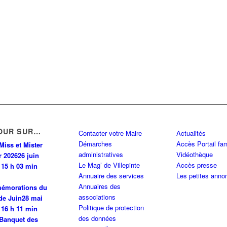
Y CDG CEDEX
0 km
PINTE
0 km
INTE
0 km
OUR SUR…
Contacter votre Maire
Actualités
Démarches
Accès Portail fam
PINTE
0 km
Miss et Mister
administratives
Vidéothèque
r 2026
26 juin
Le Mag’ de Villepinte
Accès presse
 15 h 03 min
Annuaire des services
Les petites anno
0 km
Annuaires des
émorations du
associations
de Juin
28 mai
Politique de protection
 N 93420 VILLEPINTE
0 km
 16 h 11 min
des données
Banquet des