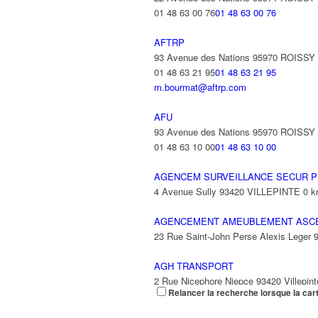
01 48 63 00 76
01 48 63 00 76
AFTRP
93 Avenue des Nations 95970 ROISS
01 48 63 21 95
01 48 63 21 95
m.bourmat@aftrp.com
AFU
93 Avenue des Nations 95970 ROISS
01 48 63 10 00
01 48 63 10 00
AGENCEM SURVEILLANCE SECUR P
4 Avenue Sully 93420 VILLEPINTE
0 
AGENCEMENT AMEUBLEMENT ASC
23 Rue Saint-John Perse Alexis Leger
AGH TRANSPORT
2 Rue Nicephore Niepce 93420 Villepint
Relancer la recherche lorsque la car
AGILITY