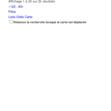
Affichage 1 à 20 sur 2k résultats
«
1
2
3
...
93
»
Filtre
Liste
Grille
Carte
Relancer la recherche lorsque la carte est déplacée