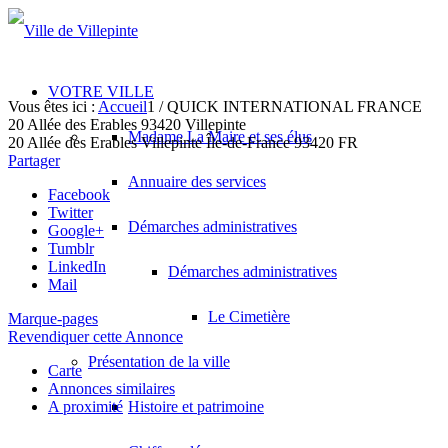
VOTRE VILLE
Vous êtes ici :
Accueil
1
/
QUICK INTERNATIONAL FRANCE
20 Allée des Erables 93420 Villepinte
Madame La Maire et ses élus
20 Allée des Erables
Villepinte
Île-de-France
93420
FR
Partager
Annuaire des services
Facebook
Twitter
Démarches administratives
Google+
Tumblr
LinkedIn
Démarches administratives
Mail
Le Cimetière
Marque-pages
Revendiquer cette Annonce
Présentation de la ville
Carte
Annonces similaires
A proximité
Histoire et patrimoine