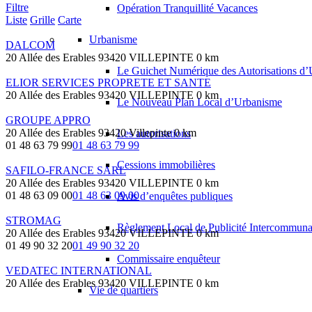
Filtre
Opération Tranquillité Vacances
Liste
Grille
Carte
Urbanisme
DALCOM
20 Allée des Erables 93420 VILLEPINTE
0 km
Le Guichet Numérique des Autorisations 
ELIOR SERVICES PROPRETE ET SANTE
20 Allée des Erables 93420 VILLEPINTE
0 km
Le Nouveau Plan Local d’Urbanisme
GROUPE APPRO
20 Allée des Erables 93420 Villepinte
0 km
Les autorisations
01 48 63 79 99
01 48 63 79 99
Cessions immobilières
SAFILO-FRANCE SARL
20 Allée des Erables 93420 VILLEPINTE
0 km
01 48 63 09 00
01 48 63 09 00
Avis d’enquêtes publiques
STROMAG
Règlement Local de Publicité Intercommuna
20 Allée des Erables 93420 VILLEPINTE
0 km
01 49 90 32 20
01 49 90 32 20
Commissaire enquêteur
VEDATEC INTERNATIONAL
20 Allée des Erables 93420 VILLEPINTE
0 km
Vie de quartiers