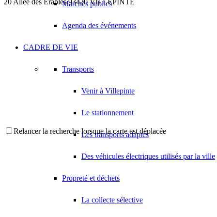
20 Allée des Erables 93420 VILLEPINTE
Marchés publics
Agenda des événements
CADRE DE VIE
Transports
Venir à Villepinte
Le stationnement
Relancer la recherche lorsque la carte est déplacée
Les transports adaptés
Des véhicules électriques utilisés par la ville
Propreté et déchets
La collecte sélective