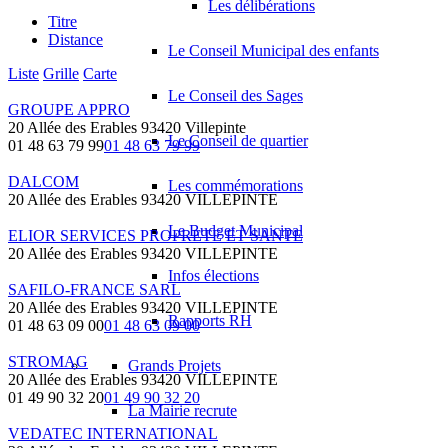
Les délibérations
Titre
Distance
Le Conseil Municipal des enfants
Liste
Grille
Carte
Le Conseil des Sages
GROUPE APPRO
20 Allée des Erables 93420 Villepinte
Le Conseil de quartier
01 48 63 79 99
01 48 63 79 99
DALCOM
Les commémorations
20 Allée des Erables 93420 VILLEPINTE
Le Budget Municipal
ELIOR SERVICES PROPRETE ET SANTE
20 Allée des Erables 93420 VILLEPINTE
Infos élections
SAFILO-FRANCE SARL
20 Allée des Erables 93420 VILLEPINTE
Rapports RH
01 48 63 09 00
01 48 63 09 00
STROMAG
Grands Projets
20 Allée des Erables 93420 VILLEPINTE
01 49 90 32 20
01 49 90 32 20
La Mairie recrute
VEDATEC INTERNATIONAL