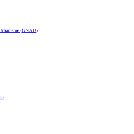
d’Urbanisme (GNAU)
le