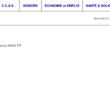
C.C.A.S.
SENIORS
ÉCONOMIE et EMPLOI
SANTÉ & SOLI
Vous êtes ici :
rance
93420
FR