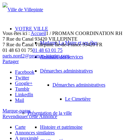
VOTRE VILLE
Vous êtes ici :
Accueil
1
/
PROMAN COORDINATION RH
7 Rue du Canal 93420 VILLEPINTE
Madame La Maire et ses élus
7 Rue du Canal
Villepinte
Île-de-France
93420
FR
01 48 63 01 75
01 48 63 01 75
paris.nord2@proman-interim.com
Annuaire des services
Partager
Démarches administratives
Facebook
Twitter
Google+
Démarches administratives
Tumblr
LinkedIn
Le Cimetière
Mail
Marque-pages
Présentation de la ville
Revendiquer cette Annonce
Carte
Histoire et patrimoine
Annonces similaires
A proximité