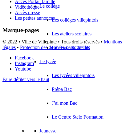
Accès Portail famille
Le collège
Vidéothèque
Accès presse
Les petites annonces
Les collèges villepintois
Marque-pages
Les ateliers scolaires
© 2022 • Ville de Villepinte • Tous droits réservés •
Mentions
légales
•
Protection des données personnelles
Le dispositif ACTE
Facebook
Le lycée
Instagram
Youtube
Les lycées villepintois
Faire défiler vers le haut
Prépa Bac
J’ai mon Bac
Le Centre Stelo Formation
Jeunesse