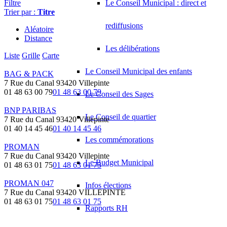
Filtre
Le Conseil Municipal : direct et
Trier par :
Titre
rediffusions
Aléatoire
Distance
Les délibérations
Liste
Grille
Carte
Le Conseil Municipal des enfants
BAG & PACK
7 Rue du Canal 93420 Villepinte
01 48 63 00 79
01 48 63 00 79
Le Conseil des Sages
BNP PARIBAS
Le Conseil de quartier
7 Rue du Canal 93420 Villepinte
01 40 14 45 46
01 40 14 45 46
Les commémorations
PROMAN
7 Rue du Canal 93420 Villepinte
Le Budget Municipal
01 48 63 01 75
01 48 63 01 75
PROMAN 047
Infos élections
7 Rue du Canal 93420 VILLEPINTE
01 48 63 01 75
01 48 63 01 75
Rapports RH