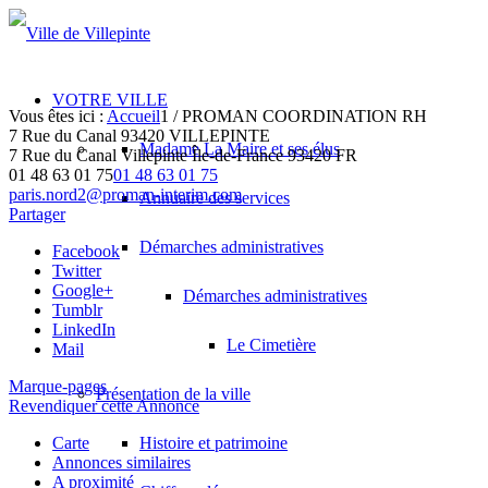
VOTRE VILLE
Vous êtes ici :
Accueil
1
/
PROMAN COORDINATION RH
7 Rue du Canal 93420 VILLEPINTE
Madame La Maire et ses élus
7 Rue du Canal
Villepinte
Île-de-France
93420
FR
01 48 63 01 75
01 48 63 01 75
paris.nord2@proman-interim.com
Annuaire des services
Partager
Démarches administratives
Facebook
Twitter
Google+
Démarches administratives
Tumblr
LinkedIn
Le Cimetière
Mail
Marque-pages
Présentation de la ville
Revendiquer cette Annonce
Carte
Histoire et patrimoine
Annonces similaires
A proximité