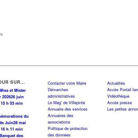
km
OUR SUR…
Contacter votre Maire
Actualités
Démarches
Accès Portail fam
Miss et Mister
administratives
Vidéothèque
r 2026
26 juin
Le Mag’ de Villepinte
Accès presse
 15 h 03 min
Annuaire des services
Les petites anno
Annuaires des
émorations du
associations
de Juin
28 mai
Politique de protection
 16 h 11 min
des données
Banquet des