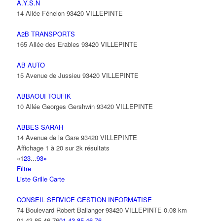
A.Y.S.N
14 Allée Fénelon 93420 VILLEPINTE
A2B TRANSPORTS
165 Allée des Erables 93420 VILLEPINTE
AB AUTO
15 Avenue de Jussieu 93420 VILLEPINTE
ABBAOUI TOUFIK
10 Allée Georges Gershwin 93420 VILLEPINTE
ABBES SARAH
14 Avenue de la Gare 93420 VILLEPINTE
Affichage 1 à 20 sur 2k résultats
«
1
2
3
...
93
»
Filtre
Liste
Grille
Carte
CONSEIL SERVICE GESTION INFORMATISE
74 Boulevard Robert Ballanger 93420 VILLEPINTE
0.08 km
01 43 85 46 76
01 43 85 46 76