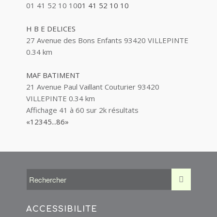
01 41 52 10 10
01 41 52 10 10
H B E DELICES
27 Avenue des Bons Enfants 93420 VILLEPINTE
0.34 km
MAF BATIMENT
21 Avenue Paul Vaillant Couturier 93420
VILLEPINTE
0.34 km
Affichage 41 à 60 sur 2k résultats
«
1
2
3
4
5
...
86
»
ACCESSIBILITÉ