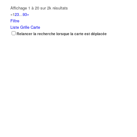
Affichage 1 à 20 sur 2k résultats
«
1
2
3
...
93
»
Filtre
Liste
Grille
Carte
Relancer la recherche lorsque la carte est déplacée