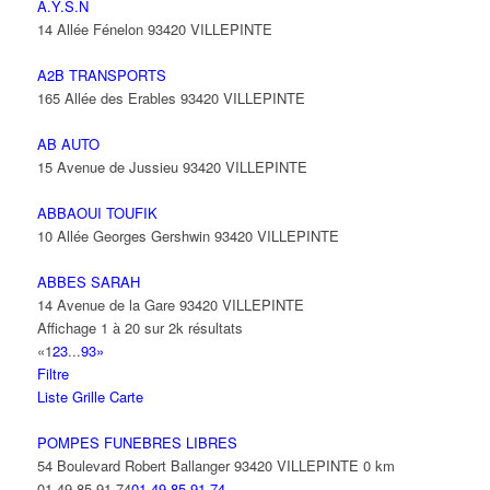
A.Y.S.N
14 Allée Fénelon 93420 VILLEPINTE
A2B TRANSPORTS
165 Allée des Erables 93420 VILLEPINTE
AB AUTO
15 Avenue de Jussieu 93420 VILLEPINTE
ABBAOUI TOUFIK
10 Allée Georges Gershwin 93420 VILLEPINTE
ABBES SARAH
14 Avenue de la Gare 93420 VILLEPINTE
Affichage 1 à 20 sur 2k résultats
«
1
2
3
...
93
»
Filtre
Liste
Grille
Carte
POMPES FUNEBRES LIBRES
54 Boulevard Robert Ballanger 93420 VILLEPINTE
0 km
01 49 85 91 74
01 49 85 91 74