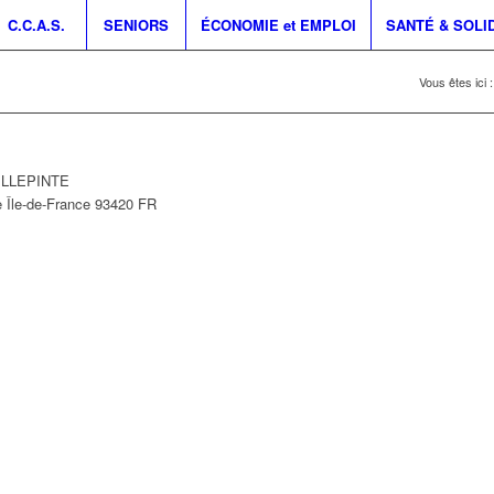
C.C.A.S.
SENIORS
ÉCONOMIE et EMPLOI
SANTÉ & SOLI
Vous êtes ici :
VILLEPINTE
e
Île-de-France
93420
FR