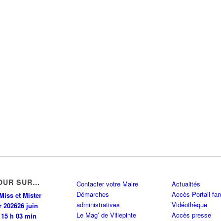
OUR SUR…
Contacter votre Maire
Actualités
Démarches
Accès Portail fam
Miss et Mister
administratives
Vidéothèque
r 2026
26 juin
Le Mag’ de Villepinte
Accès presse
 15 h 03 min