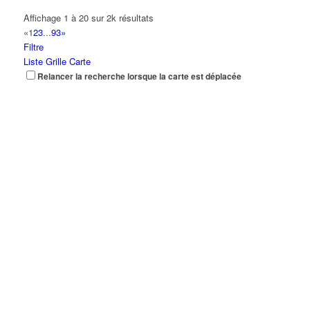
Affichage 1 à 20 sur 2k résultats
«
1
2
3
...
93
»
Filtre
Liste
Grille
Carte
Relancer la recherche lorsque la carte est déplacée