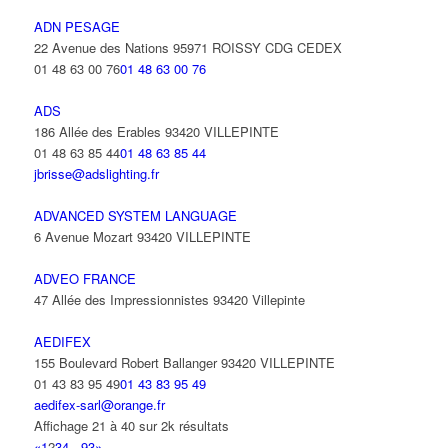
ADN PESAGE
22 Avenue des Nations 95971 ROISSY CDG CEDEX
01 48 63 00 76
01 48 63 00 76
ADS
186 Allée des Erables 93420 VILLEPINTE
01 48 63 85 44
01 48 63 85 44
jbrisse@adslighting.fr
ADVANCED SYSTEM LANGUAGE
6 Avenue Mozart 93420 VILLEPINTE
ADVEO FRANCE
47 Allée des Impressionnistes 93420 Villepinte
AEDIFEX
155 Boulevard Robert Ballanger 93420 VILLEPINTE
01 43 83 95 49
01 43 83 95 49
aedifex-sarl@orange.fr
Affichage 21 à 40 sur 2k résultats
«
1
2
3
4
...
93
»