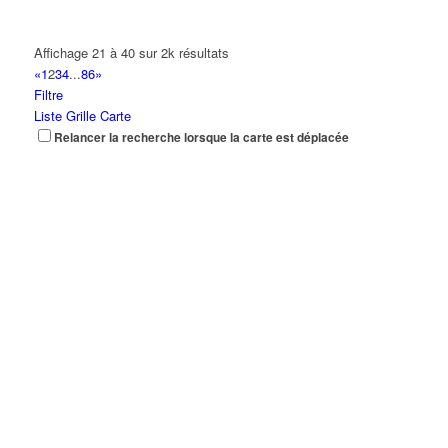
Affichage 21 à 40 sur 2k résultats
«
1
2
3
4
...
86
»
Filtre
Liste
Grille
Carte
Relancer la recherche lorsque la carte est déplacée