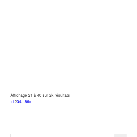
Affichage 21 à 40 sur 2k résultats
«
1
2
3
4
...
86
»