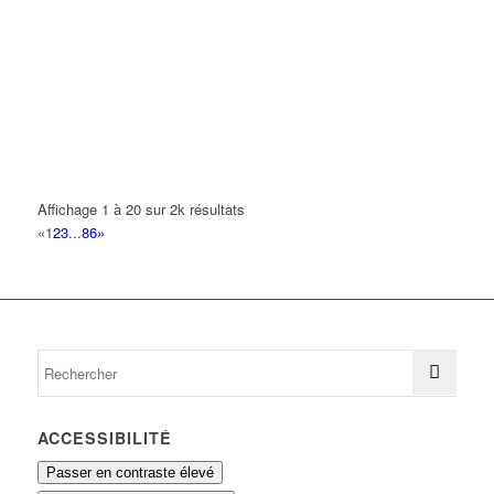
2C SERVICES
10 Avenue Pablo Picasso 93420 VILLEPINTE
0.09 km
ESTEVES CARLOS
10 Avenue Pablo Picasso 93420 VILLEPINTE
0.09 km
01 43 84 56 66
01 43 84 56 66
NATHANI
Affichage 1 à 20 sur 2k résultats
10 Avenue Pablo Picasso 93420 VILLEPINTE
0.09 km
«
1
2
3
...
86
»
RODIMMO
10 Avenue Pablo Picasso 93420 VILLEPINTE
0.09 km
BELBOUAB SMAIL
1 Avenue André Malraux 93420 VILLEPINTE
0.1 km
ACCESSIBILITÉ
Passer en contraste élevé