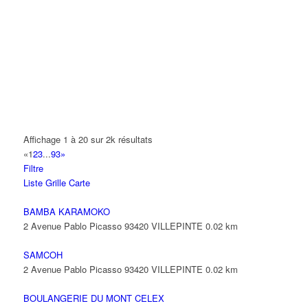
KHALDI NA MA
6 Rue Gauguin 93420 VILLEPINTE
BAG & PACK
7 Rue du Canal 93420 Villepinte
01 48 63 00 79
01 48 63 00 79
KRIDENE NOUREDDINE
69 Avenue Paul Vaillant Couturier 93420 VILLEPINTE
Affichage 1 à 20 sur 2k résultats
«
1
2
3
...
93
»
R.F.R.
Filtre
52 Avenue Emile Dambel 93420 VILLEPINTE
Liste
Grille
Carte
01 43 83 64 84
01 43 83 64 84
BAMBA KARAMOKO
RAYAN
2 Avenue Pablo Picasso 93420 VILLEPINTE
0.02 km
17 Rue Jacques Prevert 93420 VILLEPINTE
SAMCOH
SANYO DENKI
2 Avenue Pablo Picasso 93420 VILLEPINTE
0.02 km
48 Allée des Erables 93420 Villepinte
01 48 63 26 61
01 48 63 26 61
BOULANGERIE DU MONT CELEX