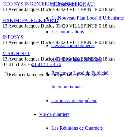
GEO SYS INGENIERIE ET CONSEIL
d’Urbanisme (GNAU)
13 Avenue Jacques Duclos 93420 VILLEPINTE
0.18 km
Le Nouveau Plan Local d’Urbanisme
HAKIMI PATRICK FARID
13 Avenue Jacques Duclos 93420 VILLEPINTE
0.18 km
Les autorisations
INFOSYS
13 Avenue Jacques Duclos 93420 VILLEPINTE
0.18 km
Cessions immobilières
VISION NET
13 Avenue Jacques Duclos 93420 VILLEPINTE
0.18 km
Avis d’enquêtes publiques
01 41 51 23 76
01 41 51 23 76
Règlement Local de Publicité
Relancer la recherche lorsque la carte est déplacée
BOUYGUES TELECOM
1 Rue Eugéniecotton 93420 Villepinte
0.18 km
01 39 26 75 00
01 39 26 75 00
Intercommunale
DORT LOUISSAINT CLERGETA
Commissaire enquêteur
1 Rue Eugénie Cotton 93420 VILLEPINTE
0.18 km
KEBE MOHAMED OUMAR
Vie de quartiers
1 Rue Eugéniecotton 93420 VILLEPINTE
0.18 km
Les Réunions de Quartiers
TBF
1 Rue Eugénie Cotton 93420 VILLEPINTE
0.18 km