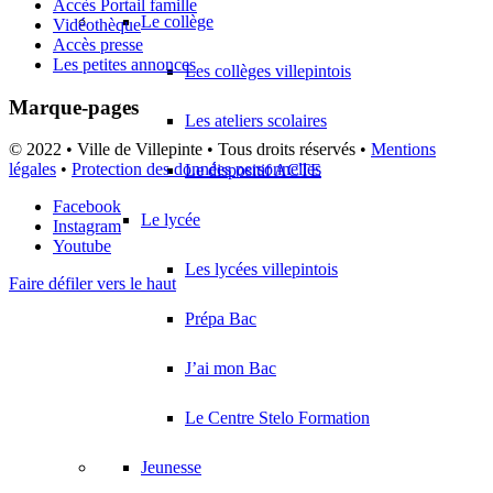
Accès Portail famille
Le collège
Vidéothèque
Accès presse
Les petites annonces
Les collèges villepintois
Marque-pages
Les ateliers scolaires
© 2022 • Ville de Villepinte • Tous droits réservés •
Mentions
légales
•
Protection des données personnelles
Le dispositif ACTE
Facebook
Le lycée
Instagram
Youtube
Les lycées villepintois
Faire défiler vers le haut
Prépa Bac
J’ai mon Bac
Le Centre Stelo Formation
Jeunesse