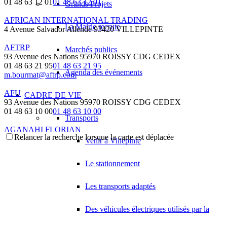
01 48 63 12 01
01 48 63 12 01
Grands Projets
AFRICAN INTERNATIONAL TRADING
La Mairie recrute
4 Avenue Salvador Allende 93420 VILLEPINTE
AFTRP
Marchés publics
93 Avenue des Nations 95970 ROISSY CDG CEDEX
01 48 63 21 95
01 48 63 21 95
Agenda des événements
m.bourmat@aftrp.com
AFU
CADRE DE VIE
93 Avenue des Nations 95970 ROISSY CDG CEDEX
01 48 63 10 00
01 48 63 10 00
Transports
AGANAHI FLORIAN
Relancer la recherche lorsque la carte est déplacée
37 Avenue Montcalm 93420 VILLEPINTE
Venir à Villepinte
AGC
Le stationnement
30 Avenue des Marronniers 93420 VILLEPINTE
AGENCE IMMOBILIERE AUBRY
Les transports adaptés
129 Boulevard Robert Ballanger 93420 VILLEPINTE
01 43 83 85 22
01 43 83 85 22
Des véhicules électriques utilisés par la
AGENCE MICHEL