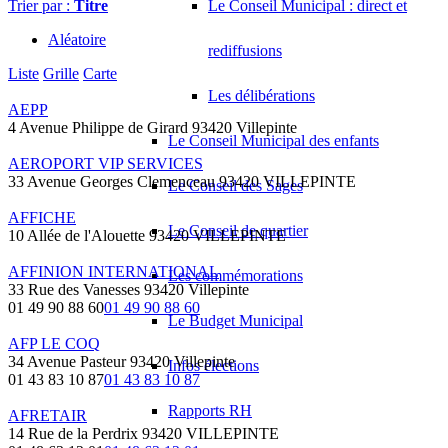
Trier par :
Titre
Le Conseil Municipal : direct et
Aléatoire
rediffusions
Liste
Grille
Carte
Les délibérations
AEPP
4 Avenue Philippe de Girard 93420 Villepinte
Le Conseil Municipal des enfants
AEROPORT VIP SERVICES
33 Avenue Georges Clemenceau 93420 VILLEPINTE
Le Conseil des Sages
AFFICHE
Le Conseil de quartier
10 Allée de l'Alouette 93420 VILLEPINTE
AFFINION INTERNATIONAL
Les commémorations
33 Rue des Vanesses 93420 Villepinte
01 49 90 88 60
01 49 90 88 60
Le Budget Municipal
AFP LE COQ
34 Avenue Pasteur 93420 Villepinte
Infos élections
01 43 83 10 87
01 43 83 10 87
Rapports RH
AFRETAIR
14 Rue de la Perdrix 93420 VILLEPINTE