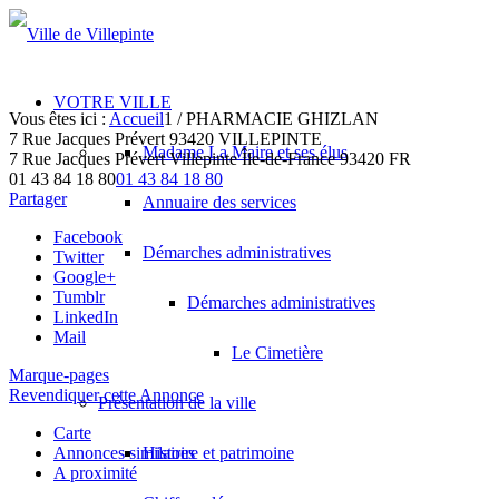
VOTRE VILLE
Vous êtes ici :
Accueil
1
/
PHARMACIE GHIZLAN
7 Rue Jacques Prévert 93420 VILLEPINTE
Madame La Maire et ses élus
7 Rue Jacques Prévert
Villepinte
Île-de-France
93420
FR
01 43 84 18 80
01 43 84 18 80
Partager
Annuaire des services
Facebook
Démarches administratives
Twitter
Google+
Tumblr
Démarches administratives
LinkedIn
Mail
Le Cimetière
Marque-pages
Revendiquer cette Annonce
Présentation de la ville
Carte
Annonces similaires
Histoire et patrimoine
A proximité