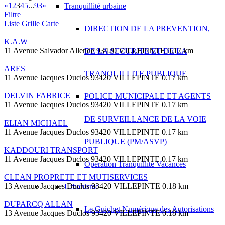
«
1
2
3
4
5
...
93
»
Tranquillité urbaine
Filtre
Liste
Grille
Carte
DIRECTION DE LA PREVENTION,
K.A.W
11 Avenue Salvador Allende 93420 VILLEPINTE
0.17 km
DE LA SECURITE ET DE LA
ARES
TRANQUILLITE PUBLIQUE
11 Avenue Jacques Duclos 93420 VILLEPINTE
0.17 km
DELVIN FABRICE
POLICE MUNICIPALE ET AGENTS
11 Avenue Jacques Duclos 93420 VILLEPINTE
0.17 km
DE SURVEILLANCE DE LA VOIE
ELIAN MICHAEL
11 Avenue Jacques Duclos 93420 VILLEPINTE
0.17 km
PUBLIQUE (PM/ASVP)
KADDOURI TRANSPORT
11 Avenue Jacques Duclos 93420 VILLEPINTE
0.17 km
Opération Tranquillité Vacances
CLEAN PROPRETE ET MUTISERVICES
13 Avenue Jacques Duclos 93420 VILLEPINTE
0.18 km
Urbanisme
DUPARCQ ALLAN
Le Guichet Numérique des Autorisations
13 Avenue Jacques Duclos 93420 VILLEPINTE
0.18 km