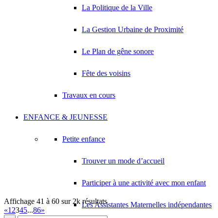
La Politique de la Ville
D L M
15 Avenue Salvador Allende 93420 VILLEPINTE
0.19 km
La Gestion Urbaine de Proximité
01 42 35 20 53
01 42 35 20 53
RAYYAN
Le Plan de gêne sonore
9 Rue François Mauriac 93420 VILLEPINTE
0.19 km
Fête des voisins
BADA
3 Rue Eugénie Cotton 93420 VILLEPINTE
0.19 km
Travaux en cours
KHLIF NADER
3 Rue Eugénie Cotton 93420 VILLEPINTE
0.19 km
ENFANCE & JEUNESSE
MATOS VIEIRA FILIPE DANIEL
3 Rue Eugenie Cotton 93420 VILLEPINTE
0.19 km
Petite enfance
Trouver un mode d’accueil
Participer à une activité avec mon enfant
Affichage 41 à 60 sur 2k résultats
Les Assistantes Maternelles indépendantes
«
1
2
3
4
5
...
86
»